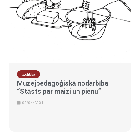
Izglītība
Muzejpedagoģiskā nodarbība
“Stāsts par maizi un pienu”
03/04/2024