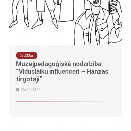
Izglītība
Muzejpedagoģiskā nodarbība
“Viduslaiku influenceri – Hanzas
tirgotāji”
03/04/2024