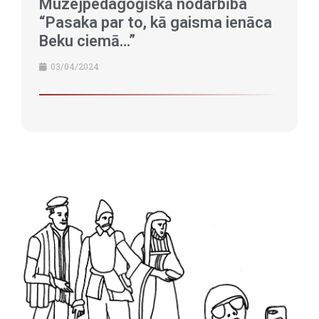
Muzejpedagoģiskā nodarbība
“Pasaka par to, kā gaisma ienāca
Beku ciemā…”
03/04/2024