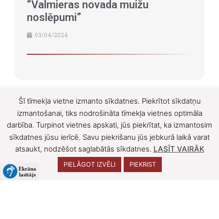
“Valmieras novada muižu
noslēpumi”
03/04/2024
Šī tīmekļa vietne izmanto sīkdatnes. Piekrītot sīkdatņu
izmantošanai, tiks nodrošināta tīmekļa vietnes optimāla
darbība. Turpinot vietnes apskati, jūs piekrītat, ka izmantosim
sīkdatnes jūsu ierīcē. Savu piekrišanu jūs jebkurā laikā varat
atsaukt, nodzēšot saglabātās sīkdatnes.
LASĪT VAIRĀK
PIELĀGOT IZVĒLI
PIEKRIST