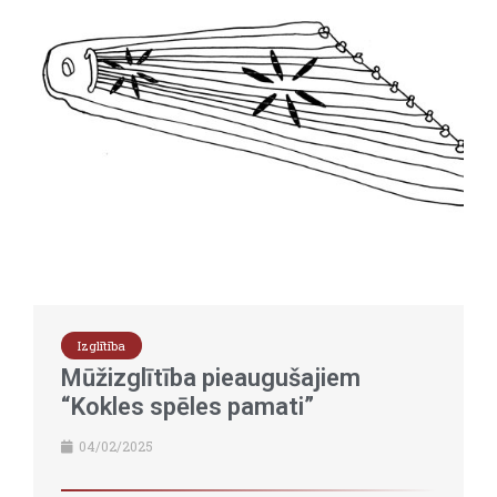
Izglītība
Mūžizglītība pieaugušajiem
“Kokles spēles pamati”
04/02/2025