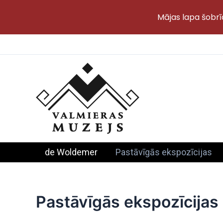
Mājas lapa šobrī
Skip
to
content
de Woldemer
Pastāvīgās ekspozīcijas
Pastāvīgās ekspozīcijas