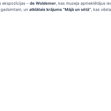
s ekspozīcijas –
de Woldemer
, kas muzeja apmeklētājus iev
18. gadsimtam, un
atklātais krājums “Mājā un sētā”
, kas vēst