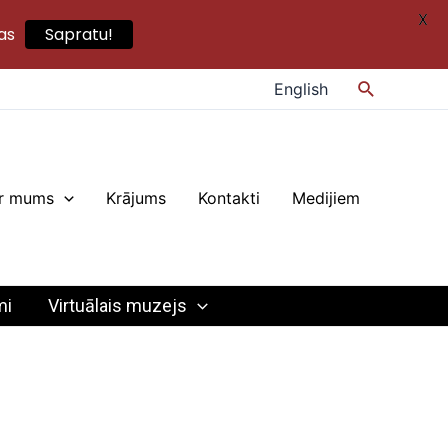
X
as
Sapratu!
Search
English
r mums
Krājums
Kontakti
Medijiem
mi
Virtuālais muzejs