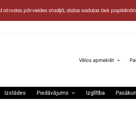
d atrodas pārveides stadijā, dažas sadaļas tiek papildināt
Vēlos apmeklēt
Pa
Izstādes
Piedāvājums
Izglītība
Pasāku