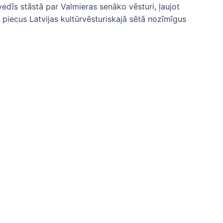
edīs stāstā par Valmieras senāko vēsturi, ļaujot
a piecus Latvijas kultūrvēsturiskajā sētā nozīmīgus