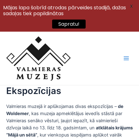
X
Mājas lapa šobrīd atrodas pārveides stadijā, dažas
sadaļas tiek papildinātas
Sapratu!
Skip
to
content
Main
Men
Ekspozīcijas
Valmieras muzejā ir aplūkojamas divas ekspozīcijas –
de
Woldemer
, kas muzeja apmeklētājus ievedīs stāstā par
Valmieras senāko vēsturi, ļaujot iepazīt, kā valmierieši
dzīvoja laikā no 13. līdz 18. gadsimtam, un
atklātais krājums
“Mājā un sētā”
, kur vienkopus iespējams aplūkot vairāk