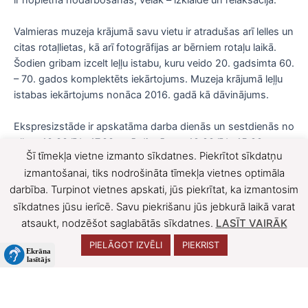
Valmieras muzeja krājumā savu vietu ir atradušas arī lelles un
citas rotaļlietas, kā arī fotogrāfijas ar bērniem rotaļu laikā.
Šodien gribam izcelt leļļu istabu, kuru veido 20. gadsimta 60.
– 70. gados komplektēts iekārtojums. Muzeja krājumā leļļu
istabas iekārtojums nonāca 2016. gadā kā dāvinājums.
Ekspresizstāde ir apskatāma darba dienās un sestdienās no
plkst. 10.00 līdz 17.00, svētdienās no 10.00 līdz 15.00.
Šī tīmekļa vietne izmanto sīkdatnes. Piekrītot sīkdatņu
F
X
izmantošanai, tiks nodrošināta tīmekļa vietnes optimāla
darbība. Turpinot vietnes apskati, jūs piekrītat, ka izmantosim
a
sīkdatnes jūsu ierīcē. Savu piekrišanu jūs jebkurā laikā varat
c
atsaukt, nodzēšot saglabātās sīkdatnes.
LASĪT VAIRĀK
e
PIELĀGOT IZVĒLI
PIEKRIST
b
o
Visas tiesības aizsargātas © 2026 | Izstrādātājs
ClickIT