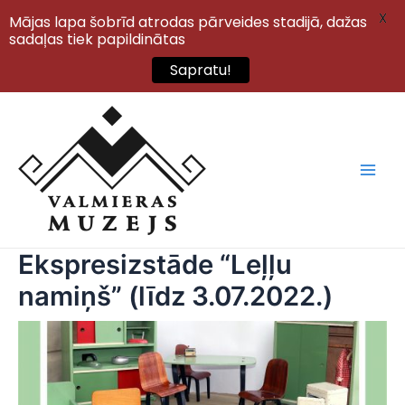
X
Mājas lapa šobrīd atrodas pārveides stadijā, dažas
sadaļas tiek papildinātas
Sapratu!
Skip
to
content
Main
Men
Ekspresizstāde “Leļļu
namiņš” (līdz 3.07.2022.)