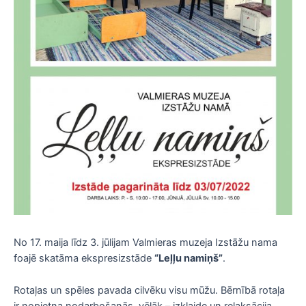
No 17. maija līdz 3. jūlijam Valmieras muzeja Izstāžu nama
foajē skatāma ekspresizstāde
“Leļļu namiņš”
.
Rotaļas un spēles pavada cilvēku visu mūžu. Bērnībā rotaļa
ir nopietna nodarbošanās, vēlāk – izklaide un relaksācija.