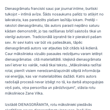
Dienasgrāmatu franciski sauc par
journal intime
, burtiski
tulkojot – intīmā avīze. Šāds nosaukums palīdz to atšķirt no
laikraksta, kas paredzēts plašam lasītāju lokam. Pretēji –
rakstot dienasgrāmatu, tās autors parasti neplāno saturu
kādam demonstrēt, jo tas radīšanas brīdī saistošs tikai un
vienīgi autoram. Tradicionālā izpratnē tie ir pieraksti pašam
sev. Ar sevi katrs var būt vis patiesākais, tāpēc
dienasgrāmatā autors var atļauties būt citāds kā ikdienā.
Caur mākslinieka vizuālo pasaules redzējumu varam ietērpt
dienasgrāmatas citā materialitātē. Idejiskā dienasgrāmata
sevī ietver ko vairāk, nekā tikai tekstu. „Mākslinieka radītai
rotai, piemīt visiem neredzamā/apzināti slēptā informācija
vai enerģija, kas var materializēties dažādi. Katrs autors
radošajā procesā nevar izbēgt no tā, ka darbā atspoguļojas
viņš pats, viņa personība un pārdzīvojumi”, stāsta rotu
māksliniece Zane Vilka.
Izstādē DIENASGRĀMATA, rotu mākslinieki piedāvās