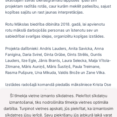
skatītājam savas dienasgrāmatu lappuses īpaši šim
projektam radītās rotās, caur kurām meklēt patiesību, sajust
kopības sajūtu un rast jaunas interpretācijas.
Rotu Mākslas biedrība dibināta 2018. gadā, lai apvienotu
rotu mākslā darbojošās personas un īstenotu sev un
sabiedrībai svarīgas idejas, organizētu kopīgas izstādes.
Projekta dalībnieki: Andris Lauders, Anita Savicka, Anna
Fanigina, Daria Svirel, Ginta Grūbe, Gints Strēlis, Guntis
Lauders, Ilze Egle, Jānis Brants, Laura Selecka, Maija Vītola-
Zitmane, Māris Auniņš, Māris Šustiņš, Paula Treimane,
Rasma Pušpure, Una Mikuda, Valdis Brože un Zane Vilka.
Izstādes radošajā komandā piedalās māksliniece Krista Ose
un operators Kaspars Braķis.
Šī tīmekļa vietne izmanto sīkdatnes. Piekrītot sīkdatņu
F
X
izmantošanai, tiks nodrošināta tīmekļa vietnes optimāla
darbība. Turpinot vietnes apskati, jūs piekrītat, ka izmantosim
a
sīkdatnes jūsu ierīcē. Savu piekrišanu jūs jebkurā laikā varat