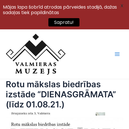
X
Mājas lapa šobrīd atrodas pārveides stadijā, dažas
sadaļas tiek papildinātas
Sapratu!
Skip
to
content
Main
Men
Rotu mākslas biedrības
izstāde “DIENASGRĀMATA”
(līdz 01.08.21.)