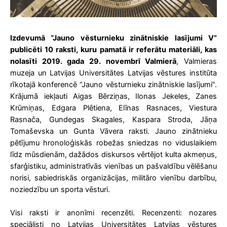
Izdevumā “Jauno vēsturnieku zinātniskie lasījumi V”
publicēti 10 raksti, kuru pamatā ir referātu materiāli, kas
nolasīti 2019. gada 29. novembrī Valmierā
, Valmieras
muzeja un Latvijas Universitātes Latvijas vēstures institūta
rīkotajā konferencē “Jauno vēsturnieku zinātniskie lasījumi”.
Krājumā iekļauti Aigas Bērziņas, Ilonas Jekeles, Zanes
Krūmiņas, Edgara Plētiena, Elīnas Rasnaces, Viestura
Rasnača, Gundegas Skagales, Kaspara Stroda, Jāņa
Tomaševska un Gunta Vāvera raksti. Jauno zinātnieku
pētījumu hronoloģiskās robežas sniedzas no viduslaikiem
līdz mūsdienām, dažādos diskursos vērtējot kulta akmeņus,
sfarģistiku, administratīvās vienības un pašvaldību vēlēšanu
norisi, sabiedriskās organizācijas, militāro vienību darbību,
noziedzību un sporta vēsturi.
Visi raksti ir anonīmi recenzēti. Recenzenti: nozares
speciālisti no Latvijas Universitātes Latvijas vēstures