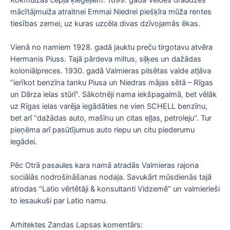
mācītājmuiža atraitnei Emmai Niedrei piešķīra mūža rentes
tiesības zemei, uz kuras uzcēla divas dzīvojamās ēkas.
Vienā no namiem 1928. gadā jauktu preču tirgotavu atvēra
Hermanis Piuss. Tajā pārdeva miltus, siļķes un dažādas
koloniālpreces. 1930. gadā Valmieras pilsētas valde atļāva
“ierīkot benzīna tanku Piusa un Niedras mājas sētā – Rīgas
un Dārza ielas stūrī“. Sākotnēji nama iekšpagalmā, bet vēlāk
uz Rīgas ielas varēja iegādāties ne vien SCHELL benzīnu,
bet arī “dažādas auto, mašīnu un citas eļļas, petroleju”. Tur
pieņēma arī pasūtījumus auto riepu un citu piederumu
iegādei.
Pēc Otrā pasaules kara namā atradās Valmieras rajona
sociālās nodrošināšanas nodaļa. Savukārt mūsdienās tajā
atrodas “Latio vērtētāji & konsultanti Vidzemē” un valmierieši
to iesaukuši par Latio namu.
Arhitektes Zandas Lapsas komentārs: