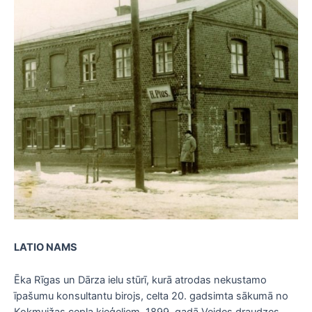
LATIO NAMS
Ēka Rīgas un Dārza ielu stūrī, kurā atrodas nekustamo
īpašumu konsultantu birojs, celta 20. gadsimta sākumā no
Kokmuižas cepļa ķieģeļiem. 1899. gadā Veides draudzes