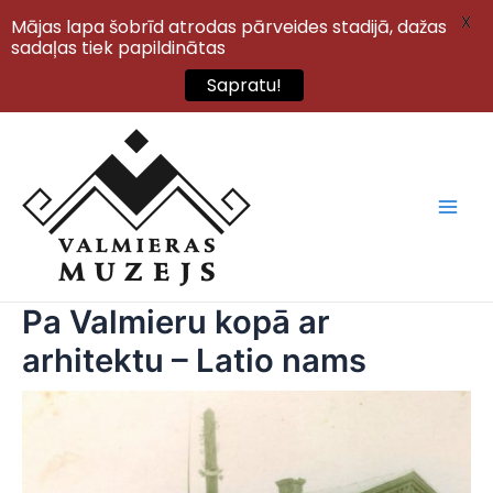
X
Mājas lapa šobrīd atrodas pārveides stadijā, dažas
sadaļas tiek papildinātas
Sapratu!
Skip
to
content
Main
Men
Pa Valmieru kopā ar
arhitektu – Latio nams