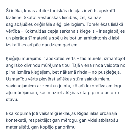
Šī ir ēka, kuras arhitektoniskās detaļas ir vērts apskatīt
klātienē. Skatot vēsturiskās liecības, žēl, ka nav
saglabājušies oriģinālie slēģi pie logiem. Tomēr ēkas lielākā
vērtība – Kokmuižas cepļa sarkanais ķieģelis – ir saglabājies
un pierāda šī materiāla spēju kalpot un arhitektoniski labi
izskatīties arī pēc daudziem gadiem.
Ķieģeļu mūrējums ir apskates vērts – tas mūrēts, izmantojot
anglisko divrindu mūrējuma tipu. Tajā viena rinda veidota no
pilna izmēra ķieģeļiem, bet nākamā rinda – no pusķieģeļa.
Uzmanību vērts pievērst arī ēkas stūra salaidumiem,
savienojumiem ar zemi un jumtu, kā arī dekoratīvajam logu
aiļu mūrējumam, kas mazliet atšķiras starp pirmo un otro
stāvu.
Ēka kopumā ļoti veiksmīgi iekļaujas Rīgas ielas urbānajā
kontekstā, respektējot gan mērogu, gan videi atbilstošu
materialitāti, gan kopējo panorāmu.