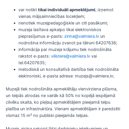
var notikt
tikai individuāli apmeklējumi
, izņemot
vienas mājsaimniecības locekļiem;
nenotiek muzejpedagoģiskie un citi pasākumi;
muzeja lasītava apkalpo tikai elektroniskos
pieprasījumus e-pasts:
zirina@valmiera.lv
un
nodrošina informāciju zvanot pa tālruni 64207636;
informācija par muzeja krājumu tiek nodrošināta
rakstot e-pasts:
vilistere@valmiera.lv
vai
tel.64207635;
metodiskā un konsultatīvā darbība tiek nodrošināta
elektroniski, e-pasta adrese:
muzejs@valmiera.lv
;
Muzejā tiek nodrošināta apmeklētāju vienvirziena plūsma,
un telpās atrodas ne vairāk kā 50% no kopējā iespējamā
cilvēku skaita, ko pieļauj apmeklētājiem pieejamā telpu
platība un infrastruktūra. Vienam apmeklētājam ir paredzēti
vismaz 15 m² no publiski pieejamās telpas.
Muzejs aicina sekojot līdzi darbinieku ieteikumiem un