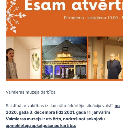
Valmieras muzeja darbība
Saistībā ar valdības izsludināto ārkārtējo situāciju valstī
no
2020. gada 3. decembra līdz 2021. gada 11. janvārim
Valmieras muzejs ir atvērts, nodrošinot sekojošu
apmeklētāju apkalpošanas kārtību: