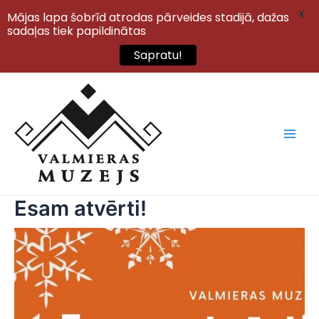
X
Mājas lapa šobrīd atrodas pārveides stadijā, dažas
sadaļas tiek papildinātas
Sapratu!
Skip
to
content
Main
Men
Esam atvērti!