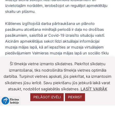
izvietotajām norādēm, ierobežojot un regulējot apmeklētāju
skaitu un plūsmu.
Klātienes izglītojošā darba pārtraukšana un plānoto
pasākumu atcelšana minētajā periodā ir daļa no drošības
pasākumiem, saistībā ar Covid-19 izraisīto situāciju valstī.
Aicinām apmeklētājus sekot līdzi aktuālajai informācijai
muzeja mājas lapā, kā arī iepazīties ar muzeja virtuālajiem
piedāvājumiem Valmieras muzeja mājas lapā un sociālo tīklu
profilos.
Šī tīmekļa vietne izmanto sīkdatnes. Piekrītot sīkdatņu
F
X
izmantošanai, tiks nodrošināta tīmekļa vietnes optimāla
darbība. Turpinot vietnes apskati, jūs piekrītat, ka izmantosim
a
sīkdatnes jūsu ierīcē. Savu piekrišanu jūs jebkurā laikā varat
c
atsaukt, nodzēšot saglabātās sīkdatnes.
LASĪT VAIRĀK
e
PIELĀGOT IZVĒLI
PIEKRIST
b
o