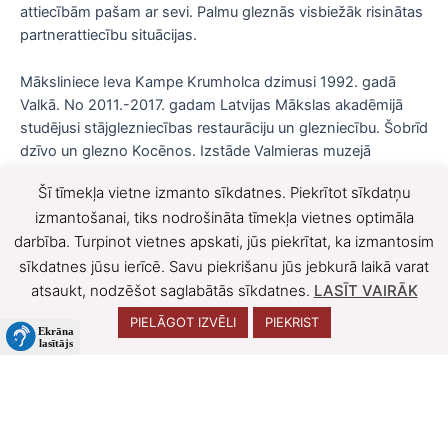
attiecībām pašam ar sevi. Palmu gleznās visbiežāk risinātas
partnerattiecību situācijas.
Māksliniece Ieva Kampe Krumholca dzimusi 1992. gadā
Valkā. No 2011.-2017. gadam Latvijas Mākslas akadēmijā
studējusi stājglezniecības restaurāciju un glezniecību. Šobrīd
dzīvo un glezno Kocēnos. Izstāde Valmieras muzejā
skatāma līdz 5. Decembrim.
Šī tīmekļa vietne izmanto sīkdatnes. Piekrītot sīkdatņu
F
X
izmantošanai, tiks nodrošināta tīmekļa vietnes optimāla
darbība. Turpinot vietnes apskati, jūs piekrītat, ka izmantosim
a
sīkdatnes jūsu ierīcē. Savu piekrišanu jūs jebkurā laikā varat
c
atsaukt, nodzēšot saglabātās sīkdatnes.
LASĪT VAIRĀK
e
PIELĀGOT IZVĒLI
PIEKRIST
b
o
o
Visas tiesības aizsargātas © 2026 | Izstrādātājs
ClickIT