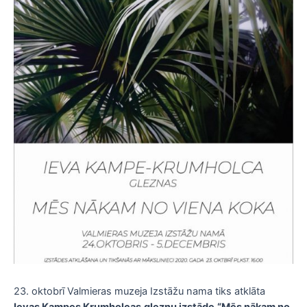
23. oktobrī Valmieras muzeja Izstāžu nama tiks atklāta