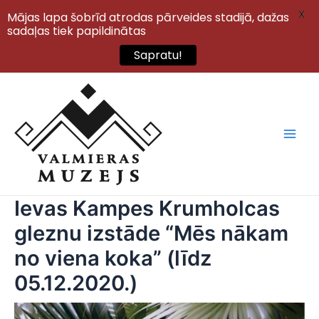
X
Mājas lapa šobrīd atrodas pārveides stadijā, dažas
sadaļas tiek papildinātas
Sapratu!
Skip
to
content
Main
Men
Ievas Kampes Krumholcas
gleznu izstāde “Mēs nākam
no viena koka” (līdz
05.12.2020.)