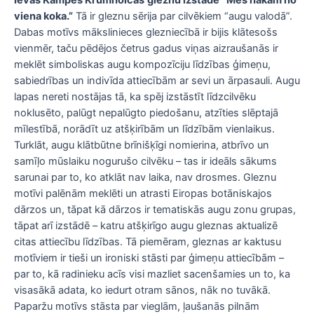
Ievas Kampes Krumholcas
gleznu izstāde
“Mēs nākam no
viena koka.”
Tā ir gleznu sērija par cilvēkiem “augu valodā”.
Dabas motīvs mākslinieces glezniecībā ir bijis klātesošs
vienmēr, taču pēdējos četrus gadus viņas aizraušanās ir
meklēt simboliskas augu kompozīciju līdzības ģimeņu,
sabiedrības un indivīda attiecībām ar sevi un ārpasauli. Augu
lapas nereti nostājas tā, ka spēj izstāstīt līdzcilvēku
noklusēto, palūgt nepalūgto piedošanu, atzīties slēptajā
mīlestībā, norādīt uz atšķirībām un līdzībām vienlaikus.
Turklāt, augu klātbūtne brīnišķīgi nomierina, atbrīvo un
samīļo mūslaiku nogurušo cilvēku – tas ir ideāls sākums
sarunai par to, ko atklāt nav laika, nav drosmes. Gleznu
motīvi palēnām meklēti un atrasti Eiropas botāniskajos
dārzos un, tāpat kā dārzos ir tematiskās augu zonu grupas,
tāpat arī izstādē – katru atšķirīgo augu gleznas aktualizē
citas attiecību līdzības. Tā piemēram, gleznas ar kaktusu
motīviem ir tieši un ironiski stāsti par ģimeņu attiecībām –
par to, kā radinieku acīs visi mazliet sacenšamies un to, ka
visasākā adata, ko iedurt otram sānos, nāk no tuvākā.
Paparžu motīvs stāsta par vieglām, ļaušanās pilnām