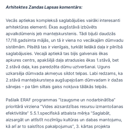
Arhitektes Zandas Lapsas komentārs:
Vecās aptiekas kompleksā saglabājušies vairāki interesanti
arhitektūras elementi. Ēkas augšstāvā izbūvēts
apvalkdūmenis jeb manteļskurstenis. Tādi bijuši daudzās
17./18.gadsimta mājās, un tā ir viena no vecākajām dūmvadu
sistēmām. Pilsētā tas ir vienīgais, turklāt lielākā daļa ir pilnībā
saglabājusies. Vecajā aptiekā tas bijis galvenais ēkas
apkures centrs, apakšējā daļa atradusies ēkas 1.stāvā, bet
2.stāvā daļa, kas paredzēta dūmu uztveršanai. Uguns
uzkarsēja dūmvada akmeņus sildot telpas. Labi redzams, ka
2.stāvā manteļskursteņa augšupejošam dūmvadam ir dažas
sānejas – pa tām siltais gaiss nokļuva tālākās telpās.
Pašlaik ERAF programmas “Izaugsme un nodarbinātība”
prioritārā virziena “Vides aizsardzības resursu izmantošanas
efektivitāte” 5.5.1.specifiskā atbalsta mērķa “Saglabāt,
aizsargāt un attīstīt nozīmīgu kultūras un dabas mantojumu,
kā arī ar to saistītos pakalpojumus”, 3. kārtas projekta