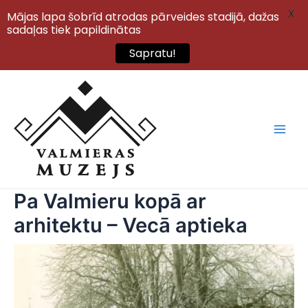
X
Mājas lapa šobrīd atrodas pārveides stadijā, dažas
sadaļas tiek papildinātas
Sapratu!
Skip
to
content
Main
Men
Pa Valmieru kopā ar
arhitektu – Vecā aptieka