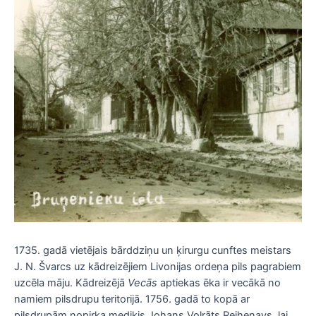
1735. gadā vietējais bārddziņu un ķirurgu cunftes meistars
J. N. Švarcs uz kādreizējiem Livonijas ordeņa pils pagrabiem
uzcēla māju. Kādreizējā
Vecās
aptiekas ēka ir vecākā no
namiem pilsdrupu teritorijā. 1756. gadā to kopā ar
pilsdrupām nopirka mediķis Johans Volrāts Reihenavs, lai