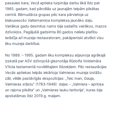
pasaules kara,
Vecā
aptieka turpināja darbu ēkā līdz pat
1965. gadam, kad pārcēlās uz jaunajām telpām pilsētas
centrā. Bērnudārza grupas pēc kara pārvietoja uz
blakusesošo Valternamiņa kompleksa jaunāko daļu.
Vairākus gadu desmitus nams bija sadalīts vairākos, mazos
dzīvokļos. Pagājušā gadsimta 80.gados nelielu platību
ierādīja arī muzeja restauratoram, pakāpeniski atvēlot visu
ēku muzeja darbībai.
No 1989. – 1995. gadam ēku kompleksu atjaunoja agrākajā
izskatā par ASV dzīvojošā gleznotāja Rūdolfa Voldemāra
Vītola testamentā novēlētajiem līdzekļiem. Pēc restaurācijas
Vecās
aptiekas telpās iekārtoja Valmieras muzeja izstāžu
zāli, vēlāk pastāvīgās ekspozīcijas: „Teic man, Gauja,
Valmieras stāstu” (1783–1949) daļas – „Valmiera – apriņķa
un rajona pilsēta” un „Valmieras lauku teritorija”, kuras bija
apskatāmas līdz 2019.g. maijam.