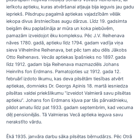
ierīkotu aptieku, kuras atvēršanai atļauja bija ieguvis jau gadu
iepriekš. Pilsdrupu pagalmā aptiekas vajadzībām vēlāk
iekopa divus ārstniecības augu dārzus. Līdz 19. gadsimta
beigām ēku paplašināja ar mūra un koka piebūvēm,
pamazām izveidojot ēku kompleksu. Pēc J.V. Reihenava
nāves 1780. gadā, aptieku līdz 1794. gadam vadīja viņa
sieva Vilhelmīne Reihenava, bet pēc tam abu dēls Jākobs
Otto Reihenavs.
Vecās
aptiekas īpašnieks no 1897. gada
līdz 1912. gadam bija Reihenava mazmazdēls Johans
Heinrihs fon Erdmans. Pamatojoties uz 1912. gada 12.
februārī izdoto likumu, kas deva pilsētām tiesības atvērt
aptiekas, domnieks Dr. Georgs Apinis 18. martā iesniedza
pilsētas valdei priekšlikumu “izveidot Valmierā savu pilsētas
aptieku”. Johans fon Erdmans kļuva par tās pārvaldnieku,
pildot amatu līdz pat 1933. gadam septembrim, kad vecuma
dēļ pensionējās. Tā Valmieras Vecā aptieka ieguva savu
nerakstīto vārdu.
Ēkā 1935. janvāra darbu sāka pilsētas bērnudārzs. Pēc Otrā