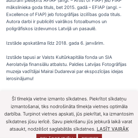
autoram piešķirts AFIAP (angl. – Artist of FIAP) jeb FIAP
mākslinieka goda tituls, bet 2015. gadā – EFIAP (angl. –
Excellence of FIAP) jeb fotogrāfijas izcilības goda tituls.
Autora darbi ir publicēti vairākos fotoalbumos un
poligrāfiskos izdevumos Latvijā un pasaulē.
Izstāde apskatāma līdz 2018. gada 6. janvārim.
Izstāde tapusi ar Valsts Kultūrkapitāla fonda un SIA
Aerolatvija finansiālu atbalstu. Paldies Latvijas Fotogrāfijas
muzeja vadītājai Mairai Dudarevai par ekspozīcijas idejas
ierosinājumu!
Šī tīmekļa vietne izmanto sīkdatnes. Piekrītot sīkdatņu
F
X
izmantošanai, tiks nodrošināta tīmekļa vietnes optimāla
darbība. Turpinot vietnes apskati, jūs piekrītat, ka izmantosim
a
sīkdatnes jūsu ierīcē. Savu piekrišanu jūs jebkurā laikā varat
c
atsaukt, nodzēšot saglabātās sīkdatnes.
LASĪT VAIRĀK