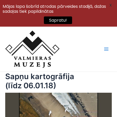
X
Mājas lapa šobrīd atrodas pārveides stadijā, dažas
sadaļas tiek papildinātas
Sapratu!
Skip
to
content
Main
Men
Sapņu kartogrāfija
(līdz 06.01.18)