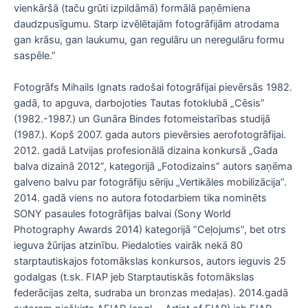
vienkāršā (taču grūti izpildāmā) formālā paņēmiena
daudzpusīgumu. Starp izvēlētajām fotogrāfijām atrodama
gan krāsu, gan laukumu, gan regulāru un neregulāru formu
saspēle.”
Fotogrāfs Mihails Ignats radošai fotogrāfijai pievērsās 1982.
gadā, to apguva, darbojoties Tautas fotoklubā „Cēsis”
(1982.-1987.) un Gunāra Bindes fotomeistarības studijā
(1987.). Kopš 2007. gada autors pievērsies aerofotogrāfijai.
2012. gadā Latvijas profesionālā dizaina konkursā „Gada
balva dizainā 2012”, kategorijā „Fotodizains” autors saņēma
galveno balvu par fotogrāfiju sēriju „Vertikāles mobilizācija”.
2014. gadā viens no autora fotodarbiem tika nominēts
SONY pasaules fotogrāfijas balvai (Sony World
Photography Awards 2014) kategorijā “Ceļojums”, bet otrs
ieguva žūrijas atzinību. Piedaloties vairāk nekā 80
starptautiskajos fotomākslas konkursos, autors ieguvis 25
godalgas (t.sk. FIAP jeb Starptautiskās fotomākslas
federācijas zelta, sudraba un bronzas medaļas). 2014.gadā