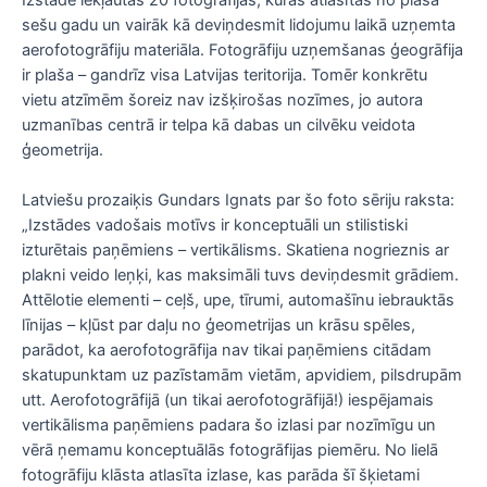
sešu gadu un vairāk kā deviņdesmit lidojumu laikā uzņemta
aerofotogrāfiju materiāla. Fotogrāfiju uzņemšanas ģeogrāfija
ir plaša – gandrīz visa Latvijas teritorija. Tomēr konkrētu
vietu atzīmēm šoreiz nav izšķirošas nozīmes, jo autora
uzmanības centrā ir telpa kā dabas un cilvēku veidota
ģeometrija.
Latviešu prozaiķis Gundars Ignats par šo foto sēriju raksta:
„Izstādes vadošais motīvs ir konceptuāli un stilistiski
izturētais paņēmiens – vertikālisms. Skatiena nogrieznis ar
plakni veido leņķi, kas maksimāli tuvs deviņdesmit grādiem.
Attēlotie elementi – ceļš, upe, tīrumi, automašīnu iebrauktās
līnijas – kļūst par daļu no ģeometrijas un krāsu spēles,
parādot, ka aerofotogrāfija nav tikai paņēmiens citādam
skatupunktam uz pazīstamām vietām, apvidiem, pilsdrupām
utt. Aerofotogrāfijā (un tikai aerofotogrāfijā!) iespējamais
vertikālisma paņēmiens padara šo izlasi par nozīmīgu un
vērā ņemamu konceptuālās fotogrāfijas piemēru. No lielā
fotogrāfiju klāsta atlasīta izlase, kas parāda šī šķietami