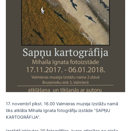
17. novembrī plkst. 16.00 Valmieras muzeja Izstāžu namā
tiks atklāta Mihaila Ignata fotogrāfiju izstāde “SAPŅU
KARTOGRĀFIJA”.
Izstādē iekļautas 20 fotogrāfijas, kuras atlasītas no plaša