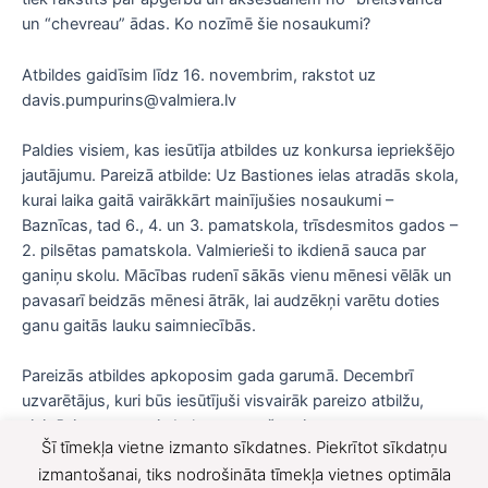
un “chevreau” ādas. Ko nozīmē šie nosaukumi?
Atbildes gaidīsim līdz 16. novembrim, rakstot uz
davis.pumpurins@valmiera.lv
Paldies visiem, kas iesūtīja atbildes uz konkursa iepriekšējo
jautājumu. Pareizā atbilde: Uz Bastiones ielas atradās skola,
kurai laika gaitā vairākkārt mainījušies nosaukumi –
Baznīcas, tad 6., 4. un 3. pamatskola, trīsdesmitos gados –
2. pilsētas pamatskola. Valmierieši to ikdienā sauca par
ganiņu skolu. Mācības rudenī sākās vienu mēnesi vēlāk un
pavasarī beidzās mēnesi ātrāk, lai audzēkņi varētu doties
ganu gaitās lauku saimniecībās.
Pareizās atbildes apkoposim gada garumā. Decembrī
uzvarētājus, kuri būs iesūtījuši visvairāk pareizo atbilžu,
aicināsim uz muzeju balvu saņemšanai.
Šī tīmekļa vietne izmanto sīkdatnes. Piekrītot sīkdatņu
F
X
izmantošanai, tiks nodrošināta tīmekļa vietnes optimāla