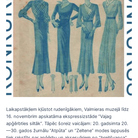
Laikapstākļiem kļūstot rudenīgākiem, Valmieras muzejā līdz
16. novembrim apskatāma ekspressizstāde “Vajag
apģērbties siltāk”. Tāpēc šoreiz vaicājam: 20. gadsimta 20.
—30. gados žurnālu “Atpūta” un “Zeltene” modes lappusēs
tiek rakstīts par apģērbu un aksesuāriem no “breitšvanca”