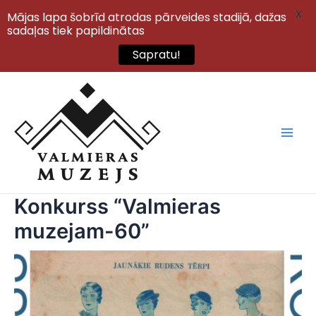
X
Mājas lapa šobrīd atrodas pārveides stadijā, dažas
sadaļas tiek papildinātas
Sapratu!
Skip
to
content
Main
Men
Konkurss “Valmieras
muzejam-60”