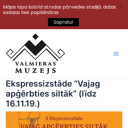
X
Mājas lapa šobrīd atrodas pārveides stadijā, dažas
sadaļas tiek papildinātas
Sapratu!
Skip
to
content
Main
Men
Ekspressizstāde “Vajag
apģērbties siltāk” (līdz
16.11.19.)