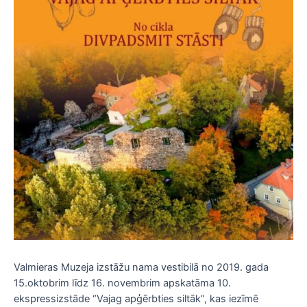
Valmieras Muzeja izstāžu nama vestibilā no 2019. gada
15.oktobrim līdz 16. novembrim apskatāma 10.
ekspressizstāde “Vajag apģērbties siltāk”, kas iezīmē