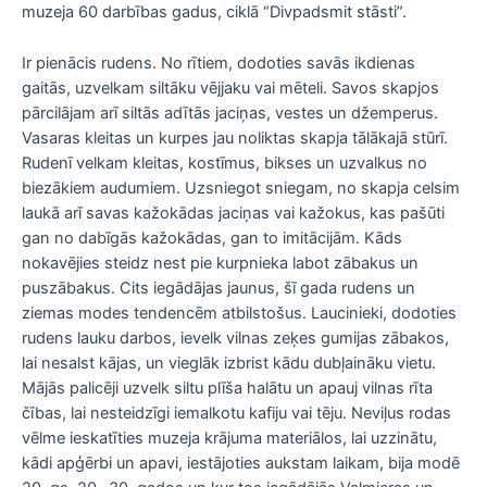
muzeja 60 darbības gadus, ciklā “Divpadsmit stāsti”.
Ir pienācis rudens. No rītiem, dodoties savās ikdienas
gaitās, uzvelkam siltāku vējjaku vai mēteli. Savos skapjos
pārcilājam arī siltās adītās jaciņas, vestes un džemperus.
Vasaras kleitas un kurpes jau noliktas skapja tālākajā stūrī.
Rudenī velkam kleitas, kostīmus, bikses un uzvalkus no
biezākiem audumiem. Uzsniegot sniegam, no skapja celsim
laukā arī savas kažokādas jaciņas vai kažokus, kas pašūti
gan no dabīgās kažokādas, gan to imitācijām. Kāds
nokavējies steidz nest pie kurpnieka labot zābakus un
puszābakus. Cits iegādājas jaunus, šī gada rudens un
ziemas modes tendencēm atbilstošus. Laucinieki, dodoties
rudens lauku darbos, ievelk vilnas zeķes gumijas zābakos,
lai nesalst kājas, un vieglāk izbrist kādu dubļaināku vietu.
Mājās palicēji uzvelk siltu plīša halātu un apauj vilnas rīta
čības, lai nesteidzīgi iemalkotu kafiju vai tēju. Neviļus rodas
vēlme ieskatīties muzeja krājuma materiālos, lai uzzinātu,
kādi apģērbi un apavi, iestājoties aukstam laikam, bija modē