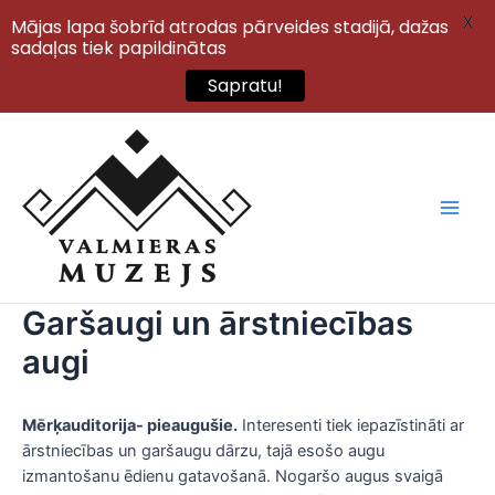
X
Mājas lapa šobrīd atrodas pārveides stadijā, dažas
sadaļas tiek papildinātas
Sapratu!
Skip
to
content
Main
Men
Garšaugi un ārstniecības
augi
Mērķauditorija- pieaugušie.
Interesenti tiek iepazīstināti ar
ārstniecības un garšaugu dārzu, tajā esošo augu
izmantošanu ēdienu gatavošanā. Nogaršo augus svaigā