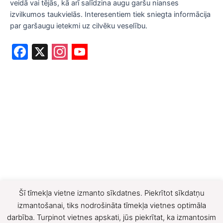
veidā vai tējās, kā arī salīdzina augu garšu nianses
izvilkumos taukvielās. Interesentiem tiek sniegta informācija
par garšaugu ietekmi uz cilvēku veselību.
F
X
a
c
e
b
o
o
k
Šī tīmekļa vietne izmanto sīkdatnes. Piekrītot sīkdatņu
izmantošanai, tiks nodrošināta tīmekļa vietnes optimāla
darbība. Turpinot vietnes apskati, jūs piekrītat, ka izmantosim