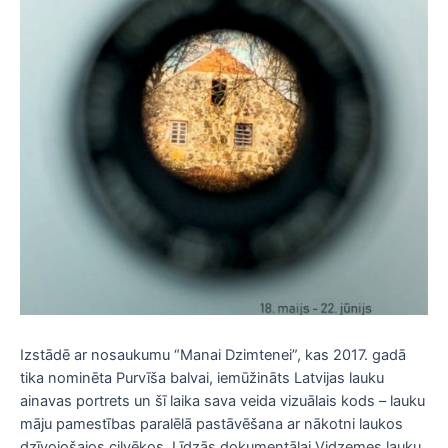
Izstādē ar nosaukumu “Manai Dzimtenei”, kas 2017. gadā
tika nominēta Purvīša balvai, iemūžināts Latvijas lauku
ainavas portrets un šī laika sava veida vizuālais kods – lauku
māju pamestības paralēlā pastāvēšana ar nākotni laukos
dzīvojošajos cilvēkos. Līdzās dokumentālai Vidzemes lauku