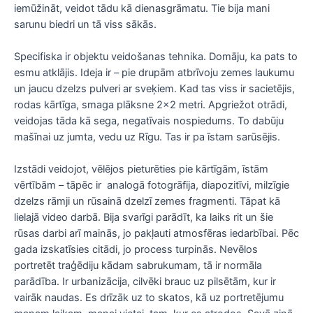
iemūžināt, veidot tādu kā dienasgrāmatu. Tie bija mani
sarunu biedri un tā viss sākās.
Specifiska ir objektu veidošanas tehnika. Domāju, ka pats to
esmu atklājis. Ideja ir – pie drupām atbrīvoju zemes laukumu
un jaucu dzelzs pulveri ar sveķiem. Kad tas viss ir sacietējis,
rodas kārtīga, smaga plāksne 2×2 metri. Apgriežot otrādi,
veidojas tāda kā sega, negatīvais nospiedums. To dabūju
mašīnai uz jumta, vedu uz Rīgu. Tas ir pa īstam sarūsējis.
Izstādi veidojot, vēlējos pieturēties pie kārtīgām, īstām
vērtībām – tāpēc ir analogā fotogrāfija, diapozitīvi, milzīgie
dzelzs rāmji un rūsainā dzelzī zemes fragmenti. Tāpat kā
lielajā video darbā. Bija svarīgi parādīt, ka laiks rit un šie
rūsas darbi arī mainās, jo pakļauti atmosfēras iedarbībai. Pēc
gada izskatīsies citādi, jo process turpinās. Nevēlos
portretēt traģēdiju kādam sabrukumam, tā ir normāla
parādība. Ir urbanizācija, cilvēki brauc uz pilsētām, kur ir
vairāk naudas. Es drīzāk uz to skatos, kā uz portretējumu