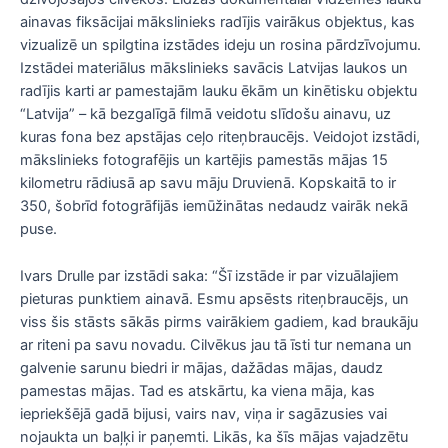
ainavas fiksācijai mākslinieks radījis vairākus objektus, kas
vizualizē un spilgtina izstādes ideju un rosina pārdzīvojumu.
Izstādei materiālus mākslinieks savācis Latvijas laukos un
radījis karti ar pamestajām lauku ēkām un kinētisku objektu
“Latvija” – kā bezgalīgā filmā veidotu slīdošu ainavu, uz
kuras fona bez apstājas ceļo riteņbraucējs. Veidojot izstādi,
mākslinieks fotografējis un kartējis pamestās mājas 15
kilometru rādiusā ap savu māju Druvienā. Kopskaitā to ir
350, šobrīd fotogrāfijās iemūžinātas nedaudz vairāk nekā
puse.
Ivars Drulle par izstādi saka: “Šī izstāde ir par vizuālajiem
pieturas punktiem ainavā. Esmu apsēsts riteņbraucējs, un
viss šis stāsts sākās pirms vairākiem gadiem, kad braukāju
ar riteni pa savu novadu. Cilvēkus jau tā īsti tur nemana un
galvenie sarunu biedri ir mājas, dažādas mājas, daudz
pamestas mājas. Tad es atskārtu, ka viena māja, kas
iepriekšējā gadā bijusi, vairs nav, viņa ir sagāzusies vai
nojaukta un baļķi ir paņemti. Likās, ka šīs mājas vajadzētu