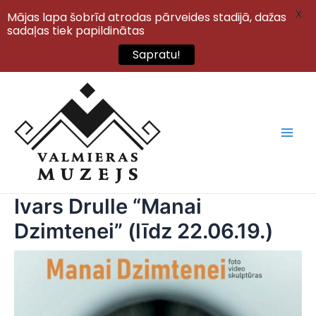
X
Mājas lapa šobrīd atrodas pārveides stadijā, dažas
sadaļas tiek papildinātas
Sapratu!
Skip
to
content
Main
Men
Ivars Drulle “Manai
Dzimtenei” (līdz 22.06.19.)