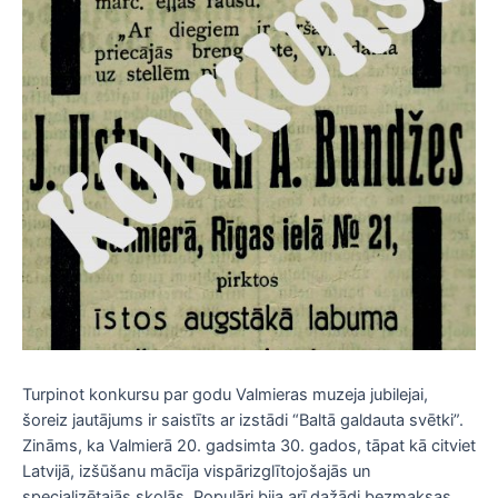
Turpinot konkursu par godu Valmieras muzeja jubilejai,
šoreiz jautājums ir saistīts ar izstādi “Baltā galdauta svētki”.
Zināms, ka Valmierā 20. gadsimta 30. gados, tāpat kā citviet
Latvijā, izšūšanu mācīja vispārizglītojošajās un
specializētajās skolās. Populāri bija arī dažādi bezmaksas