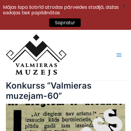
X
Mājas lapa šobrīd atrodas pārveides stadijā, dažas
sadaļas tiek papildinātas
Sapratu!
Skip
to
content
Main
Men
Konkurss “Valmieras
muzejam-60”