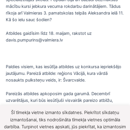
mācību kursi jebkura vecuma rokdarbu darinātājiem. Tādus
rīkoja arī Valmieras 3. pamatskolas telpās Aleksandra ielā 11.
Kā šo ielu sauc šodien?
Atbildes gaidīsim līdz 18. maijam, rakstot uz
davis.pumpurins@valmiera.lv
Paldies visiem, kas iesūtīja atbildes uz konkursa iepriekšējo
jautājumu. Pareizā atbilde: reģions Vācijā, kura vārdā
nosaukts pulksteņu veids, ir: Švarcvalde.
Pareizās atbildes apkoposim gada garumā. Decembrī
uzvarētājus, kuri būs iesūtījuši visvairāk pareizo atbilžu,
aicināsim uz muzeju balvu saņemšanai.
Šī tīmekļa vietne izmanto sīkdatnes. Piekrītot sīkdatņu
F
X
izmantošanai, tiks nodrošināta tīmekļa vietnes optimāla
darbība. Turpinot vietnes apskati, jūs piekrītat, ka izmantosim