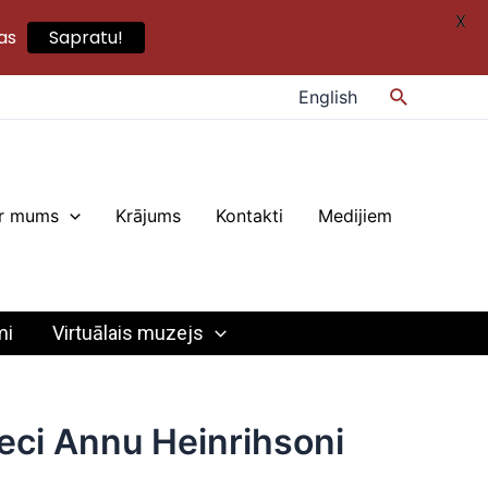
X
as
Sapratu!
Search
English
r mums
Krājums
Kontakti
Medijiem
mi
Virtuālais muzejs
eci Annu Heinrihsoni