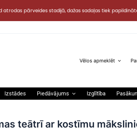
d atrodas pārveides stadijā, dažas sadaļas tiek papildināt
Vēlos apmeklēt
Pa
Izstādes
Piedāvājums
Izglītība
Pasāku
as teātrī ar kostīmu mākslini