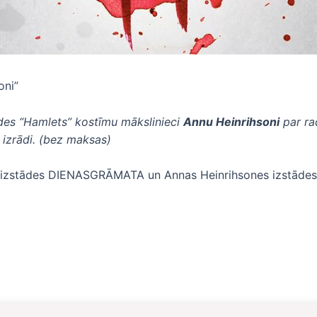
oni”
ādes “Hamlets”
kostīmu
mākslinieci
Annu Heinrihsoni
par ra
 izrādi.
(bez maksas)
znu izstādes DIENASGRĀMATA un Annas Heinrihsones izstāde