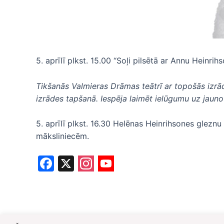
5. aprīlī plkst. 15.00 “Soļi pilsētā ar Annu Heinrihs
Tikšanās Valmieras Drāmas
teātrī ar topošās izr
izrādes tapšanā. Iespēja laimēt ielūgumu uz jauno
5. aprīlī plkst. 16.30 Helēnas Heinrihsones gle
māksliniecēm.
F
X
a
c
e