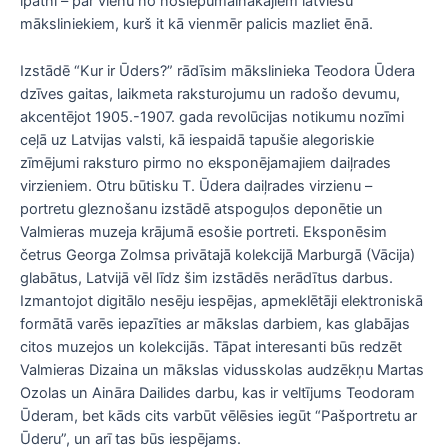
īpatni – par vienu no noslēpumainākajiem latviešu
māksliniekiem, kurš it kā vienmēr palicis mazliet ēnā.
Izstādē “Kur ir Ūders?” rādīsim mākslinieka Teodora Ūdera
dzīves gaitas, laikmeta raksturojumu un radošo devumu,
akcentējot 1905.-1907. gada revolūcijas notikumu nozīmi
ceļā uz Latvijas valsti, kā iespaidā tapušie alegoriskie
zīmējumi raksturo pirmo no eksponējamajiem daiļrades
virzieniem. Otru būtisku T. Ūdera daiļrades virzienu –
portretu gleznošanu izstādē atspoguļos deponētie un
Valmieras muzeja krājumā esošie portreti. Eksponēsim
četrus Georga Zolmsa privātajā kolekcijā Marburgā (Vācija)
glabātus, Latvijā vēl līdz šim izstādēs nerādītus darbus.
Izmantojot digitālo nesēju iespējas, apmeklētāji elektroniskā
formātā varēs iepazīties ar mākslas darbiem, kas glabājas
citos muzejos un kolekcijās. Tāpat interesanti būs redzēt
Valmieras Dizaina un mākslas vidusskolas audzēkņu Martas
Ozolas un Aināra Dailides darbu, kas ir veltījums Teodoram
Ūderam, bet kāds cits varbūt vēlēsies iegūt “Pašportretu ar
Ūderu”, un arī tas būs iespējams.