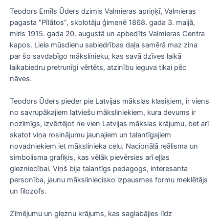
Teodors Emīls Ūders dzimis Valmieras apriņķī, Valmieras
pagasta “Pīlātos”, skolotāju ģimenē 1868. gada 3. maijā,
miris 1915. gada 20. augustā un apbedīts Valmieras Centra
kapos. Liela mūsdienu sabiedrības daļa samērā maz zina
par šo savdabīgo mākslinieku, kas savā dzīves laikā
laikabiedru pretrunīgi vērtēts, atzinību ieguva tikai pēc
nāves.
Teodors Ūders pieder pie Latvijas mākslas klasiķiem, ir viens
no savrupākajiem latviešu māksliniekiem, kura devums ir
nozīmīgs, izvērtējot ne vien Latvijas mākslas krājumu, bet arī
skatot viņa rosinājumu jaunajiem un talantīgajiem
novadniekiem iet mākslinieka ceļu. Nacionālā reālisma un
simbolisma grafiķis, kas vēlāk pievērsies arī eļļas
glezniecībai. Viņš bija talantīgs pedagogs, interesanta
personība, jaunu māksliniecisko izpausmes formu meklētājs
un filozofs.
Zīmējumu un gleznu krājums, kas saglabājies līdz