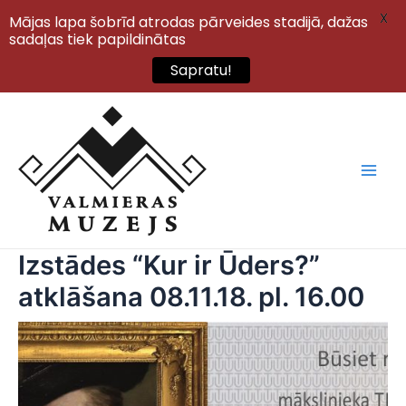
X
Mājas lapa šobrīd atrodas pārveides stadijā, dažas
sadaļas tiek papildinātas
Sapratu!
Skip
to
content
Main
Men
Izstādes “Kur ir Ūders?”
atklāšana 08.11.18. pl. 16.00