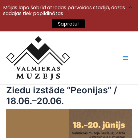
X
Mājas lapa šobrīd atrodas pārveides stadijā, dažas
sadaļas tiek papildinātas
Sapratu!
Skip
to
content
Main
Men
Ziedu izstāde “Peonijas” /
18.06.–20.06.