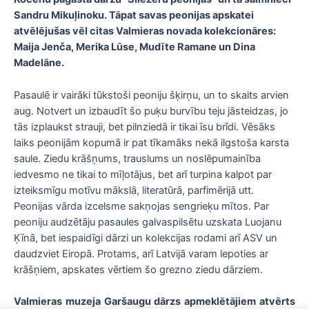
Sandru Mikuļinoku. Tāpat savas peonijas apskatei
atvēlējušas vēl citas Valmieras novada kolekcionāres:
Maija Jenča, Merika Lūse, Mudīte Ramane un Dina
Madelāne.
Pasaulē ir vairāki tūkstoši peoniju šķirņu, un to skaits arvien
aug. Notvert un izbaudīt šo puķu burvību teju jāsteidzas, jo
tās izplaukst strauji, bet pilnziedā ir tikai īsu brīdi. Vēsāks
laiks peonijām kopumā ir pat tīkamāks nekā ilgstoša karsta
saule. Ziedu krāšņums, trauslums un noslēpumainība
iedvesmo ne tikai to mīļotājus, bet arī turpina kalpot par
izteiksmīgu motīvu mākslā, literatūrā, parfimērijā utt.
Peonijas vārda izcelsme sakņojas sengrieķu mītos. Par
peoniju audzētāju pasaules galvaspilsētu uzskata Luojanu
Ķīnā, bet iespaidīgi dārzi un kolekcijas rodami arī ASV un
daudzviet Eiropā. Protams, arī Latvijā varam lepoties ar
krāšņiem, apskates vērtiem šo grezno ziedu dārziem.
Valmieras muzeja Garšaugu dārzs apmeklētājiem atvērts