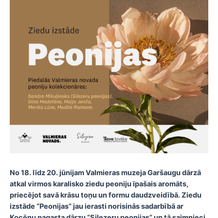
No 18. līdz 20. jūnijam Valmieras muzeja Garšaugu dārzā
atkal virmos karalisko ziedu peoniju īpašais aromāts,
priecējot savā krāsu toņu un formu daudzveidībā. Ziedu
izstāde “Peonijas” jau ierasti norisinās sadarbībā ar
Kocēnu pagasta dārzu “Silezeru peonijas” un tā saimnieci