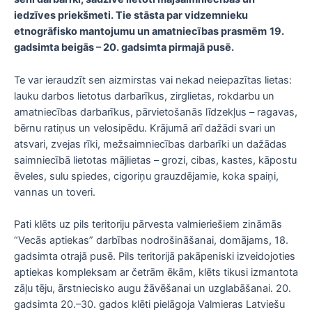
iedzīves priekšmeti. Tie stāsta par vidzemnieku
etnogrāfisko mantojumu un amatniecības prasmēm
19.
gadsimta beigās – 20. gadsimta pirmajā pusē.
Te var ieraudzīt sen aizmirstas vai nekad neiepazītas lietas:
lauku darbos lietotus darbarīkus, zirglietas, rokdarbu un
amatniecības darbarīkus, pārvietošanās līdzekļus – ragavas,
bērnu ratiņus un velosipēdu. Krājumā arī dažādi svari un
atsvari, zvejas rīki, mežsaimniecības darbarīki un dažādas
saimniecībā lietotas mājlietas – grozi, cibas, kastes, kāpostu
ēveles, sulu spiedes, cigoriņu grauzdējamie, koka spaiņi,
vannas un toveri.
Pati klēts uz pils teritoriju pārvesta valmieriešiem zināmās
“Vecās aptiekas” darbības nodrošināšanai, domājams, 18.
gadsimta otrajā pusē. Pils teritorijā pakāpeniski izveidojoties
aptiekas kompleksam ar četrām ēkām, klēts tikusi izmantota
zāļu tēju, ārstniecisko augu žāvēšanai un uzglabāšanai. 20.
gadsimta 20.–30. gados klēti pielāgoja Valmieras Latviešu