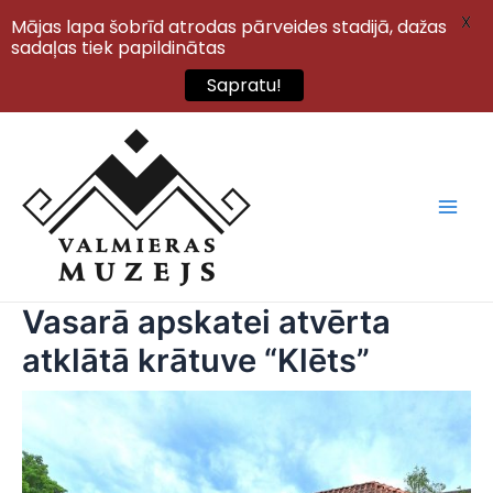
X
Mājas lapa šobrīd atrodas pārveides stadijā, dažas
sadaļas tiek papildinātas
Sapratu!
Skip
to
content
Main
Men
Vasarā apskatei atvērta
atklātā krātuve “Klēts”