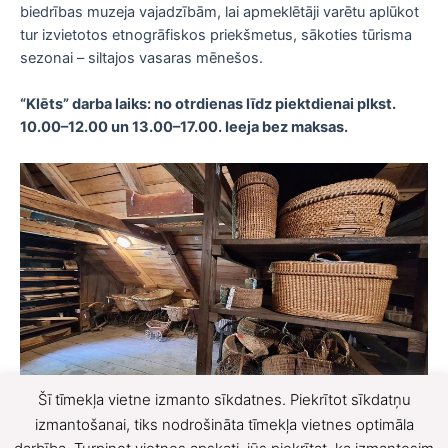
biedrības muzeja vajadzībām, lai apmeklētāji varētu aplūkot
tur izvietotos etnogrāfiskos priekšmetus, sākoties tūrisma
sezonai – siltajos vasaras mēnešos.
“Klēts” darba laiks: no otrdienas līdz piektdienai plkst.
10.00–12.00 un 13.00–17.00. Ieeja bez maksas.
Šī tīmekļa vietne izmanto sīkdatnes. Piekrītot sīkdatņu
F
X
izmantošanai, tiks nodrošināta tīmekļa vietnes optimāla