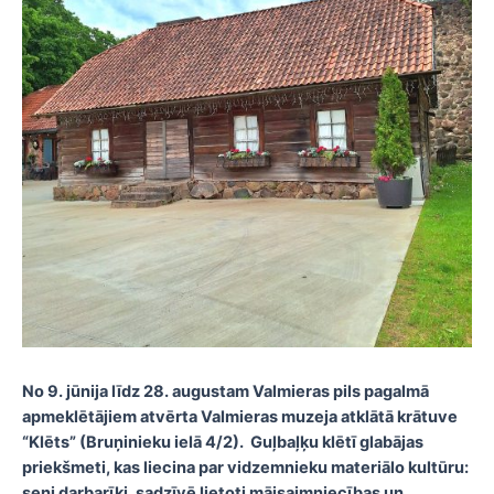
No 9. jūnija līdz 28. augustam Valmieras pils pagalmā
apmeklētājiem atvērta Valmieras muzeja atklātā krātuve
“Klēts” (Bruņinieku ielā 4/2).
Guļbaļķu klētī glabājas
priekšmeti, kas liecina par vidzemnieku materiālo kultūru:
seni darbarīki, sadzīvē lietoti mājsaimniecības un