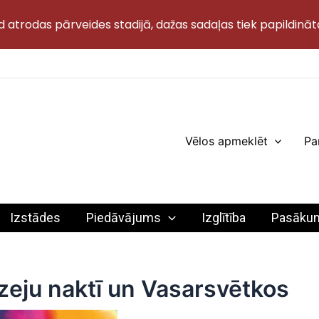
d atrodas pārveides stadijā, dažas sadaļas tiek papildināt
Vēlos apmeklēt
Pa
Izstādes
Piedāvājums
Izglītība
Pasāku
zeju naktī un Vasarsvētkos