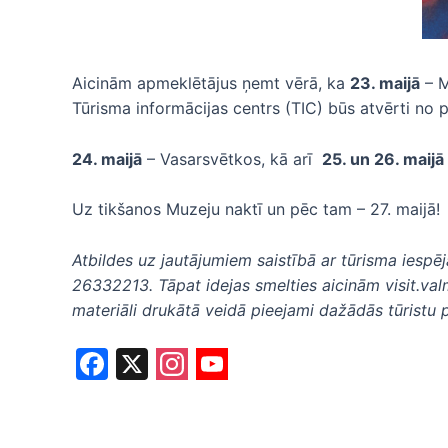
Aicinām apmeklētājus ņemt vērā, ka
23. maijā
– M
Tūrisma informācijas centrs (TIC) būs atvērti no p
24. maijā
– Vasarsvētkos, kā arī
25. un 26. maijā
Uz tikšanos Muzeju naktī un pēc tam – 27. maijā!
Atbildes uz jautājumiem saistībā ar tūrisma iesp
26332213. Tāpat idejas smelties aicinām visit.val
materiāli drukātā veidā pieejami dažādās tūristu 
F
X
a
c