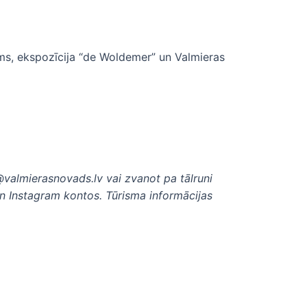
ms, ekspozīcija “de Woldemer” un Valmieras
@valmierasnovads.lv
vai zvanot pa tālruni
un Instagram kontos. Tūrisma informācijas