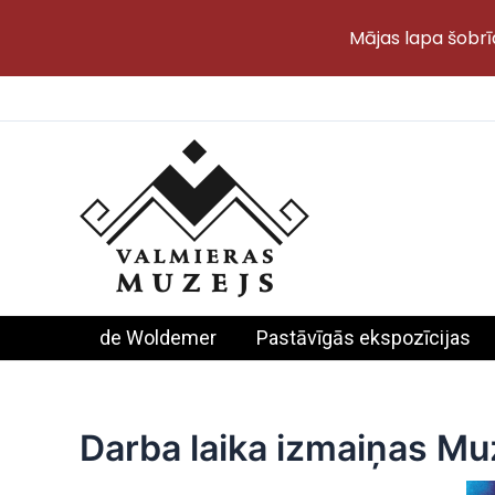
Mājas lapa šobrī
Skip
to
content
de Woldemer
Pastāvīgās ekspozīcijas
Darba laika izmaiņas Mu