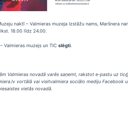
uzeju naktī – Valmieras muzeja Izstāžu nams, Maršnera na
lkst. 18.00 līdz 24.00.
– Valmieras muzejs un TIC
slēgti
.
ējām Valmieras novadā varēs saņemt, rakstot e-pastu uz
tic
miera.lv vortālā vai visitvalmiera sociālo mediju Facebook 
piesaistes vietās novadā.