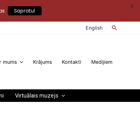
X
as
Sapratu!
Search
English
r mums
Krājums
Kontakti
Medijiem
mi
Virtuālais muzejs