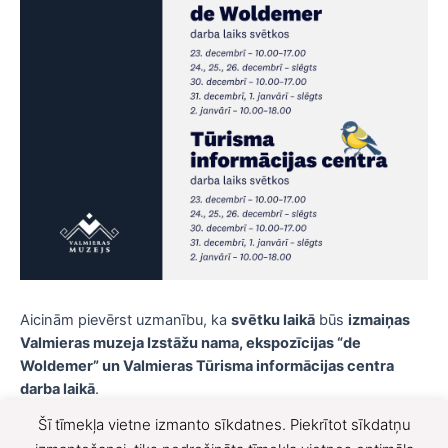
Aicinām pievērst uzmanību, ka
svētku laikā
būs
izmaiņas
Valmieras muzeja Izstāžu nama, ekspozīcijas “de
Woldemer” un Valmieras Tūrisma informācijas centra
darba laikā
.
Lai gaiši un piepildīti svētki ikvienā sirdī un namā!
Šī tīmekļa vietne izmanto sīkdatnes. Piekrītot sīkdatņu