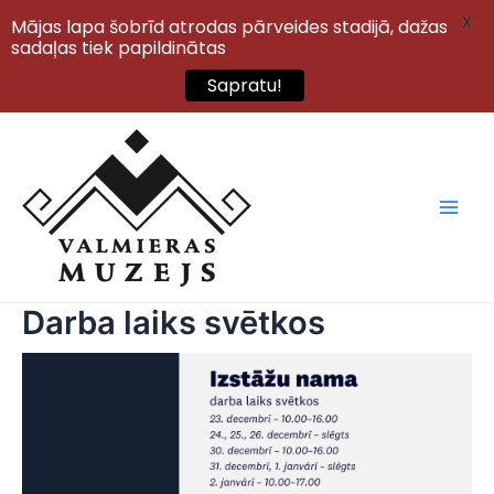
X
Mājas lapa šobrīd atrodas pārveides stadijā, dažas
sadaļas tiek papildinātas
Sapratu!
Skip
to
content
Main
Men
Darba laiks svētkos