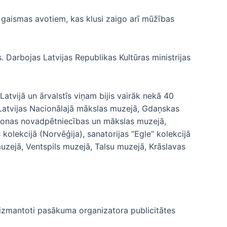
ā gaismas avotiem, kas klusi zaigo arī mūžības
 Darbojas Latvijas Republikas Kultūras ministrijas
 Latvijā un ārvalstīs viņam bijis vairāk nekā 40
s: Latvijas Nacionālajā mākslas muzejā, Gdaņskas
adonas novadpētniecības un mākslas muzejā,
olekcijā (Norvēģija), sanatorijas “Egle” kolekcijā
uzejā, Ventspils muzejā, Talsu muzejā, Krāslavas
t izmantoti pasākuma organizatora publicitātes