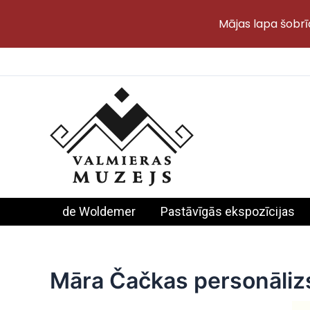
Mājas lapa šobrī
Skip
to
content
de Woldemer
Pastāvīgās ekspozīcijas
Māra Čačkas personālizst