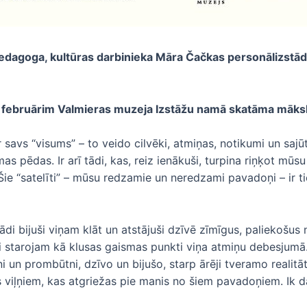
edagoga, kultūras darbinieka Māra Čačkas personālizstāde
 februārim Valmieras muzeja Izstāžu namā skatāma māksli
savs “visums” – to veido cilvēki, atmiņas, notikumi un sajūtas
s pēdas. Ir arī tādi, kas, reiz ienākuši, turpina riņķot mūs
 “satelīti” – mūsu redzamie un neredzami pavadoņi – ir ti
tādi bijuši viņam klāt un atstājuši dzīvē zīmīgus, paliekošu
ši starojam kā klusas gaismas punkti viņa atmiņu debesjumā. 
ūtni un prombūtni, dzīvo un bijušo, starp ārēji tveramo realit
lss viļņiem, kas atgriežas pie manis no šiem pavadoņiem. Ik d