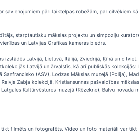
, par savienojumiem pāri laiktelpas robežām, par cilvēkiem k
tājs, starptautisku mākslas projektu un simpoziju kurators.
vienības un Latvijas Grafikas kameras biedrs.
zstādēs Latvijā, Lietuvā, Itālijā, Zviedrijā, Ķīnā un citviet.
kolekcijās Latvijā un ārvalstīs, kā arī publiskās kolekcijā
jā Sanfrancisko (ASV), Lodzas Mākslas muzejā (Polija), M
ivja Zabja kolekcijā, Kristiansunnas pašvaldības mākslas k
ā, Latgales Kultūrvēstures muzejā (Rēzekne), Balvu novada m
kt filmēts un fotografēts. Video un foto materiāli var tik