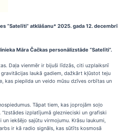
s “Satelīti” atklāšanu* 2025. gada 12. decembrī
nieka Māra Čačkas personālizstāde “Satelīti”.
. Daļa vienmēr ir bijuši līdzās, citi uzplaiksnī
u gravitācijas laukā gadiem, dažkārt kļūstot teju
e, kas piepilda un veido mūsu dzīves orbītas un
s nospiedumus. Tāpat tiem, kas joprojām soļo
“Izstādes izplatījumā gleznieciski un grafiski
āti un iekšējo sajūtu virmojumu. Krāsu laukumi,
arbs ir kā radio signāls, kas sūtīts kosmosā