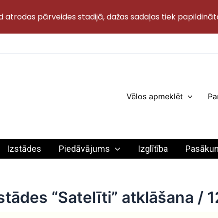
d atrodas pārveides stadijā, dažas sadaļas tiek papildināt
Vēlos apmeklēt
Pa
Izstādes
Piedāvājums
Izglītība
Pasāku
ādes “Satelīti” atklāšana / 1