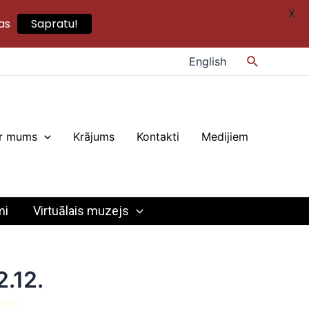
X
as
Sapratu!
Search
English
r mums
Krājums
Kontakti
Medijiem
mi
Virtuālais muzejs
2.12.