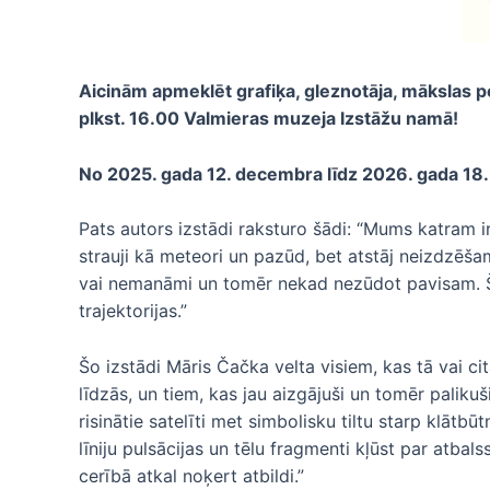
Aicinām apmeklēt grafiķa, gleznotāja, mākslas p
plkst. 16.00 Valmieras muzeja Izstāžu namā!
No 2025. gada 12. decembra līdz 2026. gada 18.
Pats autors izstādi raksturo šādi: “Mums katram ir 
strauji kā meteori un pazūd, bet atstāj neizdzēšama
vai nemanāmi un tomēr nekad nezūdot pavisam. Šie
trajektorijas.”
Šo izstādi Māris Čačka velta visiem, kas tā vai ci
līdzās, un tiem, kas jau aizgājuši un tomēr paliku
risinātie satelīti met simbolisku tiltu starp klātb
līniju pulsācijas un tēlu fragmenti kļūst par atba
cerībā atkal noķert atbildi.”