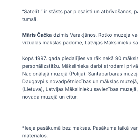
“Satelīti” ir stāsts par piesaisti un atbrīvošanos
tumsā.
Māris Čačka
dzimis Varakļānos. Rotko muzeja vadī
vizuālās mākslas padomē, Latvijas Mākslinieku sa
Kopš 1997. gada piedalījies vairāk nekā 90 mākslas i
personālizstāžu. Mākslinieka darbi atrodami privāt
Nacionālajā muzejā (Polija), Santabarbaras muze
Daugavpils novadpētniecības un mākslas muzejā, Ra
(Lietuva), Latvijas Mākslinieku savienības muzej
novada muzejā un citur.
*Ieeja pasākumā bez maksas. Pasākuma laikā var ti
materiālos.