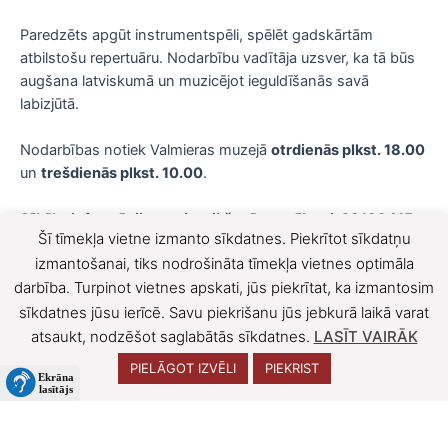
Paredzēts apgūt instrumentspēli, spēlēt gadskārtām
atbilstošu repertuāru. Nodarbību vadītāja uzsver, ka tā būs
augšana latviskumā un muzicējot ieguldīšanās savā
labizjūtā.
Nodarbības notiek Valmieras muzejā
otrdienās plkst. 18.00
un
trešdienās plkst. 10.00
.
Sīkāka informācija un pieteikšanās pa tālruni: 29139415.
Šī tīmekļa vietne izmanto sīkdatnes. Piekrītot sīkdatņu
F
X
izmantošanai, tiks nodrošināta tīmekļa vietnes optimāla
darbība. Turpinot vietnes apskati, jūs piekrītat, ka izmantosim
a
sīkdatnes jūsu ierīcē. Savu piekrišanu jūs jebkurā laikā varat
c
atsaukt, nodzēšot saglabātās sīkdatnes.
LASĪT VAIRĀK
e
PIELĀGOT IZVĒLI
PIEKRIST
b
o