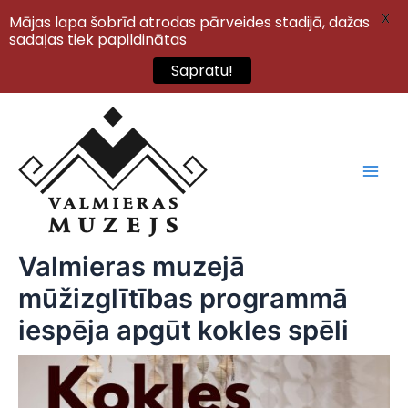
X
Mājas lapa šobrīd atrodas pārveides stadijā, dažas
sadaļas tiek papildinātas
Sapratu!
Skip
to
content
Main
Men
Valmieras muzejā
mūžizglītības programmā
iespēja apgūt kokles spēli