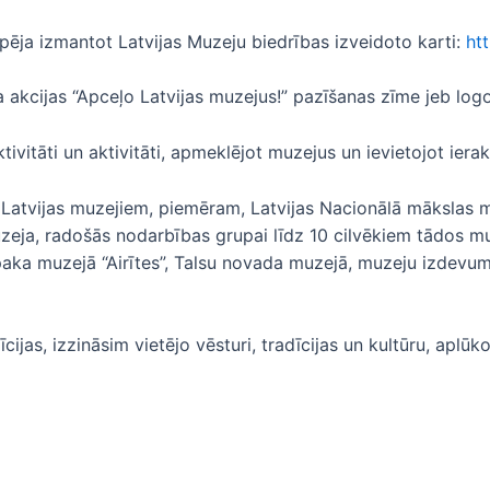
iespēja izmantot Latvijas Muzeju biedrības izveidoto karti:
ht
 akcijas “Apceļo Latvijas muzejus!” pazīšanas zīme jeb logo
ktivitāti un aktivitāti, apmeklējot muzejus un ievietojot iera
 Latvijas muzejiem, piemēram, Latvijas Nacionālā mākslas m
zeja, radošās nodarbības grupai līdz 10 cilvēkiem tādos 
aka muzejā “Airītes”, Talsu novada muzejā, muzeju izdevumi
ijas, izzināsim vietējo vēsturi, tradīcijas un kultūru, aplūko