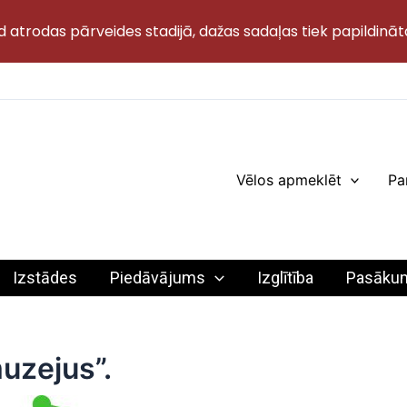
d atrodas pārveides stadijā, dažas sadaļas tiek papildināt
Vēlos apmeklēt
Pa
Izstādes
Piedāvājums
Izglītība
Pasāku
muzejus”.