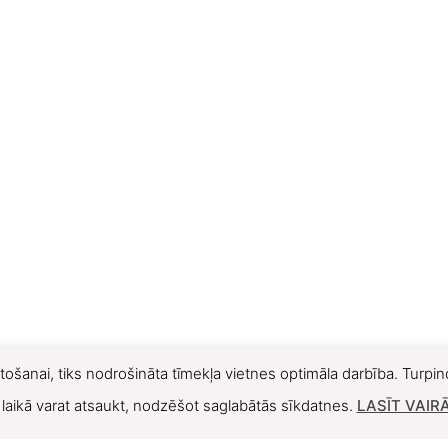
tošanai, tiks nodrošināta tīmekļa vietnes optimāla darbība. Turpino
ā laikā varat atsaukt, nodzēšot saglabātās sīkdatnes.
LASĪT VAIR