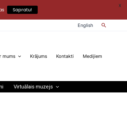
X
as
Sapratu!
Search
English
r mums
Krājums
Kontakti
Medijiem
mi
Virtuālais muzejs