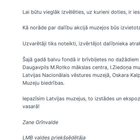
Lai būtu vieglāk izvēlēties, uz kurieni doties, ir 
Kā norāde par dalību akcijā muzejos būs izvietota
Uzvarētāji tiks noteikti, izvērtējot dalībnieka atra
Šajā gadā balvu fondā ir brīvbiļetes no dažādiem
Daugavpils M.Rotko mākslas centra, I.Ziedoņa mu
Latvijas Nacionālais vēstures muzejā, Oskara Kalp
Muzeju biedrības.
Iepazīsim Latvijas muzejus, to izstādes un ekspozīc
vasarā!
Zane Grīnvalde
LMB valdes priekšsēdētāja