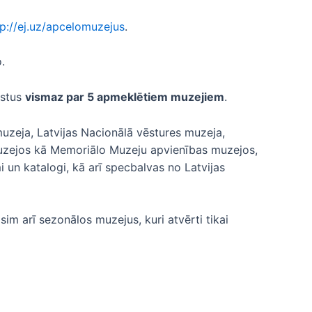
tp://ej.uz/apcelomuzejus
.
.
kstus
vismaz par 5 apmeklētiem muzejiem
.
uzeja, Latvijas Nacionālā vēstures muzeja,
muzejos kā Memoriālo Muzeju apvienības muzejos,
 un katalogi, kā arī specbalvas no Latvijas
sim arī sezonālos muzejus, kuri atvērti tikai