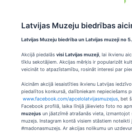
Latvijas Muzeju biedrības aic
Latvijas Muzeju biedrība un Latvijas muzeji no 5.
Akcijā piedalās
visi Latvijas muzeji
, lai ikvienu a
tīklu sekotājiem. Akcijas mērķis ir popularizēt ku
veicināt to atpazīstamību, rosināt interesi par pi
Aicinām akcijā iesaistīties ikvienu Latvijas iedzī
piedalītos konkursā, dalībniekam nepieciešams pro
www.facebook.com/apcelolatvijasmuzejus
, bet 
Facebook profilā, laika līnijā jāievieto foto no
muzejus
un jāatzīmē atrašanās vieta, izmantojot
muzejs. Instagram kontā visiem stāstiem noteikti 
#madonasmuzejs. Ar akcijas nolikumu un uzdevumi