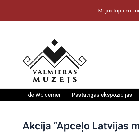
Mājas lapa šobrī
Skip
to
content
de Woldemer
Pastāvīgās ekspozīcijas
Akcija “Apceļo Latvijas 