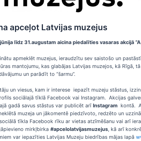
ina apceļot Latvijas muzejus
jūnija līdz 31.augustam aicina piedalīties vasaras akcijā “
icinātu apmeklēt muzejus, ieraudzītu sev saistošo un pastāst
ltūras mantojumu, kas glabājas Latvijas muzejos, kā Rīgā, tā 
edāvājumu un parādīt to “šarmu”.
votāju un viesus, kam ir interese iepazīt muzeju stāstus, izz
fils sociālajā tīklā Facebook vai Instagram. Akcijas galven
šajā gadā savus stāstus var publicēt arī
Instagram
kontā. A
 apmeklētā muzeja un jākomentē piedzīvoto, redzēto un uzzin
 sociālā tīkla Facebook rīku ar vietas atzīmēšanu vai arī 
jāpievieno mirkļbirka
#apcelolatvijasmuzejus
, kā arī konk
em var iepazīties Latvijas Muzeju biedrības mājas lapā
w