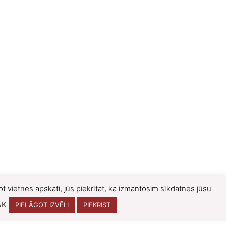
t vietnes apskati, jūs piekrītat, ka izmantosim sīkdatnes jūsu
ĀK
PIELĀGOT IZVĒLI
PIEKRIST