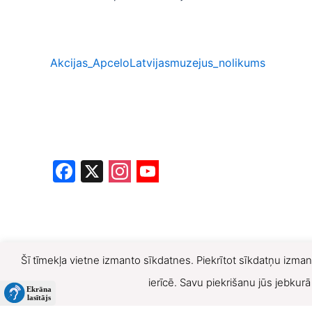
Akcijas_ApceloLatvijasmuzejus_nolikums
F
X
a
c
e
b
Šī tīmekļa vietne izmanto sīkdatnes. Piekrītot sīkdatņu izman
o
ierīcē. Savu piekrišanu jūs jebkur
o