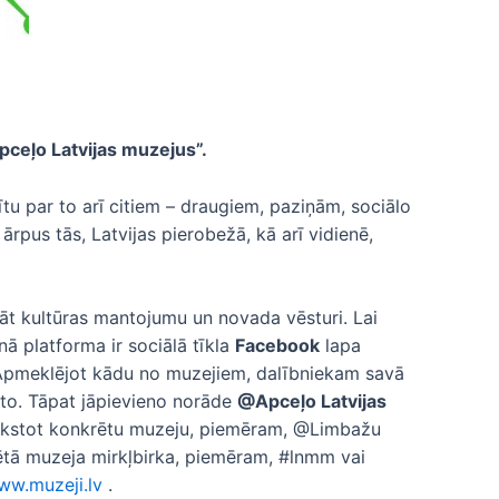
Apceļo Latvijas muzejus”.
ītu par to arī citiem – draugiem, paziņām, sociālo
ārpus tās, Latvijas pierobežā, kā arī vidienē,
ināt kultūras mantojumu un novada vēsturi. Lai
ā platforma ir sociālā tīkla
Facebook
lapa
pmeklējot kādu no muzejiem, dalībniekam savā
āto. Tāpat jāpievieno norāde
@Apceļo Latvijas
ierakstot konkrētu muzeju, piemēram, @Limbažu
rētā muzeja mirkļbirka, piemēram, #lnmm vai
ww.muzeji.lv
.