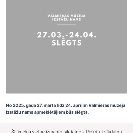
No 2025. gada 27. marta līdz 24. aprīlim Valmieras muzeja
Izstāžu nams apmeklētājiem būs slēgts.
Atvainojamies par sagādātajām neērtībām!
Šī tīmekļa vietne izmanto sīkdatnes. Piekrītot sīkdatņu