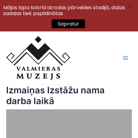
X
Mājas lapa šobrīd atrodas pārveides stadijā, dažas
sadaļas tiek papildinātas
Sapratu!
Skip
to
content
Main
Men
Izmaiņas Izstāžu nama
darba laikā