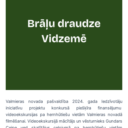
Valmieras novada pašvaldība 2024. gada Iedzīvotāju
iniciatīvu projektu konkursā piešķīra finansējumu
videoekskursijas pa hernhūtiešu vietām Valmieras novadā
filmēšanai. Videoekskursijā mācītājs un vēsturnieks Gundars
Ceipe ved skatītājus ceļojumā pa hernhūtiešu vietām