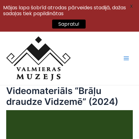
X
Mājas lapa šobrīd atrodas pārveides stadijā, dažas
sadaļas tiek papildinātas
Sapratu!
Skip
to
content
Main
Men
Videomateriāls “Brāļu
draudze Vidzemē” (2024)