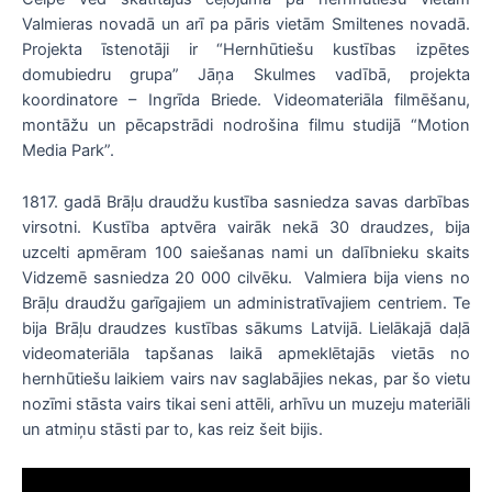
Valmieras novadā un arī pa pāris vietām Smiltenes novadā.
Projekta īstenotāji ir “Hernhūtiešu kustības izpētes
domubiedru grupa” Jāņa Skulmes vadībā, projekta
koordinatore – Ingrīda Briede. Videomateriāla filmēšanu,
montāžu un pēcapstrādi nodrošina filmu studijā “Motion
Media Park”.
1817. gadā Brāļu draudžu kustība sasniedza savas darbības
virsotni. Kustība aptvēra vairāk nekā 30 draudzes, bija
uzcelti apmēram 100 saiešanas nami un dalībnieku skaits
Vidzemē sasniedza 20 000 cilvēku. Valmiera bija viens no
Brāļu draudžu garīgajiem un administratīvajiem centriem. Te
bija Brāļu draudzes kustības sākums Latvijā. Lielākajā daļā
videomateriāla tapšanas laikā apmeklētajās vietās no
hernhūtiešu laikiem vairs nav saglabājies nekas, par šo vietu
nozīmi stāsta vairs tikai seni attēli, arhīvu un muzeju materiāli
un atmiņu stāsti par to, kas reiz šeit bijis.