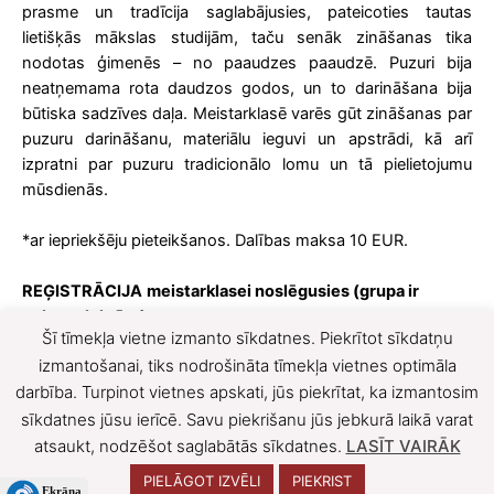
prasme un tradīcija saglabājusies, pateicoties tautas
lietišķās mākslas studijām, taču senāk zināšanas tika
nodotas ģimenēs – no paaudzes paaudzē. Puzuri bija
neatņemama rota daudzos godos, un to darināšana bija
būtiska sadzīves daļa. Meistarklasē varēs gūt zināšanas par
puzuru darināšanu, materiālu ieguvi un apstrādi, kā arī
izpratni par puzuru tradicionālo lomu un tā pielietojumu
mūsdienās.
*ar iepriekšēju pieteikšanos. Dalības maksa 10 EUR.
REĢISTRĀCIJA
meistarklasei noslēgusies (grupa ir
nokomplektēta)
Šī tīmekļa vietne izmanto sīkdatnes. Piekrītot sīkdatņu
F
X
izmantošanai, tiks nodrošināta tīmekļa vietnes optimāla
darbība. Turpinot vietnes apskati, jūs piekrītat, ka izmantosim
a
sīkdatnes jūsu ierīcē. Savu piekrišanu jūs jebkurā laikā varat
c
atsaukt, nodzēšot saglabātās sīkdatnes.
LASĪT VAIRĀK
e
PIELĀGOT IZVĒLI
PIEKRIST