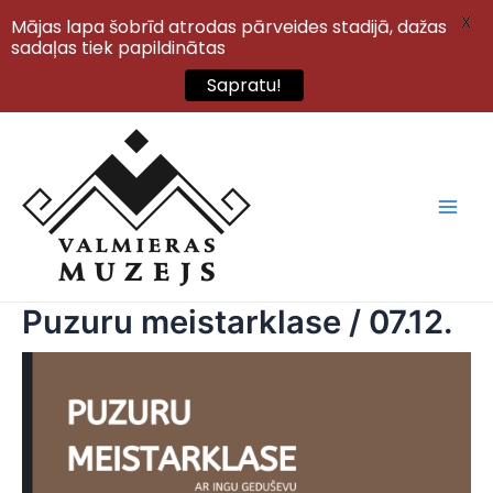
X
Mājas lapa šobrīd atrodas pārveides stadijā, dažas
sadaļas tiek papildinātas
Sapratu!
Skip
to
content
Main
Men
Puzuru meistarklase / 07.12.