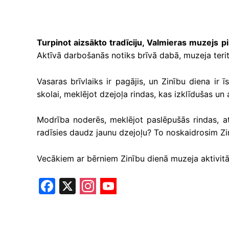
Turpinot aizsākto tradīciju, Valmieras muzejs pi
Aktīvā darbošanās notiks brīvā dabā, muzeja terit
Vasaras brīvlaiks ir pagājis, un Zinību diena ir ī
skolai, meklējot dzejoļa rindas, kas izklīdušas un 
Modrība noderēs, meklējot paslēpušās rindas, att
radīsies daudz jaunu dzejoļu? To noskaidrosim Zi
Vecākiem ar bērniem Zinību dienā muzeja aktivitā
F
X
a
c