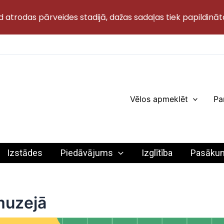
d atrodas pārveides stadijā, dažas sadaļas tiek papildināt
Vēlos apmeklēt
Pa
Izstādes
Piedāvājums
Izglītība
Pasāku
muzejā