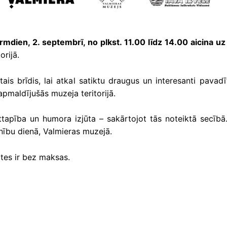
rmdien, 2. septembrī, no plkst. 11.00 līdz 14.00 aicina uz 
orijā.
stais brīdis, lai atkal satiktu draugus un interesanti pavad
apmaldījušās muzeja teritorijā.
apība un humora izjūta – sakārtojot tās noteiktā secībā. Va
nību dienā, Valmieras muzejā.
tes ir bez maksas.