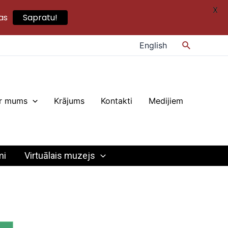
X
as
Sapratu!
Search
English
r mums
Krājums
Kontakti
Medijiem
mi
Virtuālais muzejs