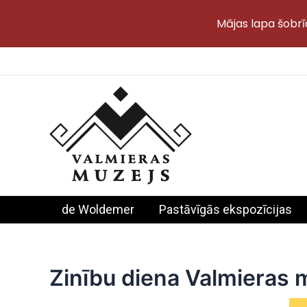
Mājas lapa šobrī
Skip
to
content
de Woldemer
Pastāvīgās ekspozīcijas
Zinību diena Valmieras 