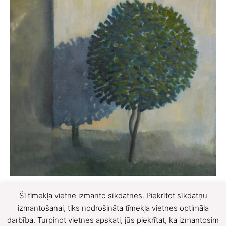
F
X
Šī tīmekļa vietne izmanto sīkdatnes. Piekrītot sīkdatņu
izmantošanai, tiks nodrošināta tīmekļa vietnes optimāla
a
darbība. Turpinot vietnes apskati, jūs piekrītat, ka izmantosim