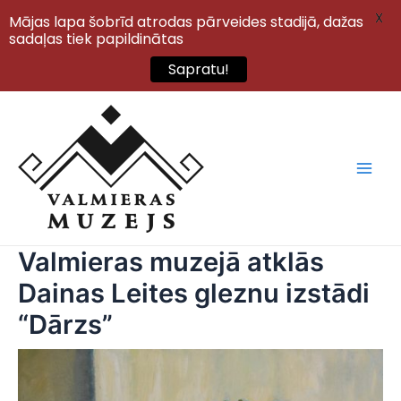
X
Mājas lapa šobrīd atrodas pārveides stadijā, dažas
sadaļas tiek papildinātas
Sapratu!
Skip
to
content
Main
Men
Valmieras muzejā atklās
Dainas Leites gleznu izstādi
“Dārzs”