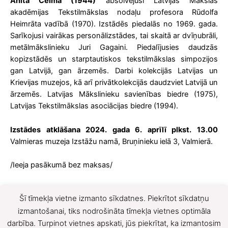
Anita Celma (1944)
absolvējusi Latvijas Mākslas
akadēmijas Tekstilmākslas nodaļu profesora Rūdolfa
Heimrāta vadībā (1970). Izstādēs piedalās no 1969. gada.
Sarīkojusi vairākas personālizstādes, tai skaitā ar dvīņubrāli,
metālmākslinieku Juri Gagaini. Piedalījusies daudzās
kopizstādēs un starptautiskos tekstilmākslas simpozijos
gan Latvijā, gan ārzemēs. Darbi kolekcijās Latvijas un
Krievijas muzejos, kā arī privātkolekcijās daudzviet Latvijā un
ārzemēs. Latvijas Mākslinieku savienības biedre (1975),
Latvijas Tekstilmākslas asociācijas biedre (1994).
Izstādes atklāšana 2024. gada 6. aprīlī plkst. 13.00
Valmieras muzeja Izstāžu namā, Bruņinieku ielā 3, Valmierā.
/Ieeja pasākumā bez maksas/
Šī tīmekļa vietne izmanto sīkdatnes. Piekrītot sīkdatņu
F
X
izmantošanai, tiks nodrošināta tīmekļa vietnes optimāla
darbība. Turpinot vietnes apskati, jūs piekrītat, ka izmantosim