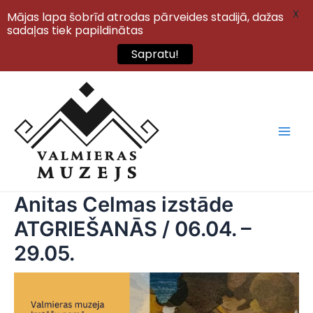
X
Mājas lapa šobrīd atrodas pārveides stadijā, dažas
sadaļas tiek papildinātas
Sapratu!
Skip
to
content
Main
Men
Anitas Celmas izstāde
ATGRIEŠANĀS / 06.04. –
29.05.