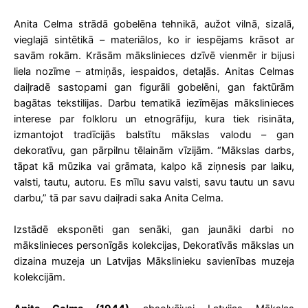
Anita Celma strādā gobelēna tehnikā, aužot vilnā, sizalā,
vieglajā sintētikā – materiālos, ko ir iespējams krāsot ar
savām rokām. Krāsām mākslinieces dzīvē vienmēr ir bijusi
liela nozīme – atmiņās, iespaidos, detaļās. Anitas Celmas
daiļradē sastopami gan figurāli gobelēni, gan faktūrām
bagātas tekstilijas. Darbu tematikā iezīmējas mākslinieces
interese par folkloru un etnogrāfiju, kura tiek risināta,
izmantojot tradīcijās balstītu mākslas valodu – gan
dekoratīvu, gan pārpilnu tēlainām vīzijām. “Mākslas darbs,
tāpat kā mūzika vai grāmata, kalpo kā ziņnesis par laiku,
valsti, tautu, autoru. Es mīlu savu valsti, savu tautu un savu
darbu,” tā par savu daiļradi saka Anita Celma.
Izstādē eksponēti gan senāki, gan jaunāki darbi no
mākslinieces personīgās kolekcijas, Dekoratīvās mākslas un
dizaina muzeja un Latvijas Mākslinieku savienības muzeja
kolekcijām.