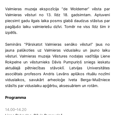
Valmieras muzeja ekspozīcija “de Woldemer” vēsta par
Valmieras vēsturi no 13. līdz 18. gadsimtam. Aptuveni
piecsimt gadu ilgais laika posms glabā daudzus stāstus par
pagājušo laiku valmieriešu dzīvi. Tomēr ne viss līdz šim ir
izpētīs.
Seminārs “Pārskatot Valmieras senāko vēsturi” ļaus no
jauna palūkoties uz Valmieras viduslaiku un jauno laiku
vēsturi. Valmieras muzeja Vēstures nodaļas vadītāja Liene
Rokpelne un vēsturnieks Dāvis Pumpuriņš sniegs ieskatu
aktuālajā pētniecības stāvoklī. Latvijas Universitātes
asociētais profesors Andris Levāns aplūkos rituālu nozīmi
viduslaikos, savukārt arheoloģe Iveta Berga-Muižniece
stāsīts par viduslaiku apģērbu, aksesuāriem un rotām.
Programma
14.00–14.20