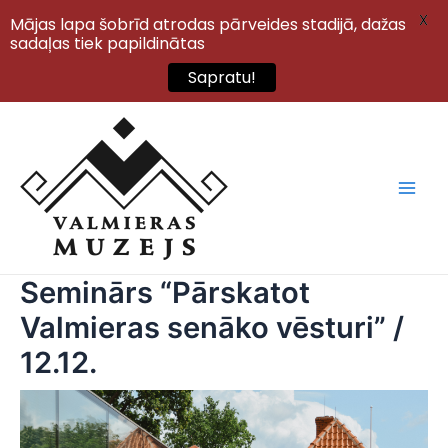
X
Mājas lapa šobrīd atrodas pārveides stadijā, dažas
sadaļas tiek papildinātas
Sapratu!
Skip
to
content
Main
Men
Seminārs “Pārskatot
Valmieras senāko vēsturi” /
12.12.