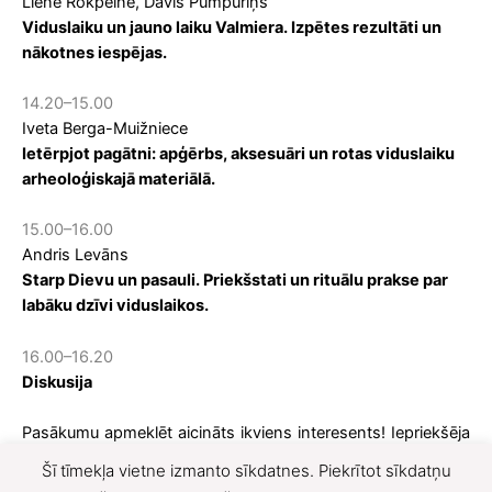
Liene Rokpelne, Dāvis Pumpuriņš
Viduslaiku un jauno laiku Valmiera. Izpētes rezultāti un
nākotnes iespējas.
14.20–15.00
Iveta Berga-Muižniece
Ietērpjot pagātni: apģērbs, aksesuāri un rotas viduslaiku
arheoloģiskajā materiālā.
15.00–16.00
Andris Levāns
Starp Dievu un pasauli. Priekšstati un rituālu prakse par
labāku dzīvi viduslaikos.
16.00–16.20
Diskusija
Pasākumu apmeklēt aicināts ikviens interesents! Iepriekšēja
pieteikšanās nav nepieciešama.
Šī tīmekļa vietne izmanto sīkdatnes. Piekrītot sīkdatņu