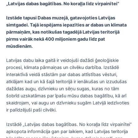
„Latvijas dabas bagātības. No koraļļa līdz virpainītei”
Izstāde tapusi Dabas muzejā, gatavojoties Latvijas
simtgadei. Tajā iespējams iepazīties ar dabas un klimata
pārmaiņām, kas notikušas tagadējā Latvijas teritorijā
pirms vairāk nekā 400 miljoniem gadu līdz pat
mūsdienām.
Latvijas dabu laika gaitā ir veidojuši dažādi ģeoloģiskie
procesi, klimata pārmaiņas un cilvēku darbība. Izstādē
interaktīvā veidā stāstām par dabas attīstības vēsturi,
atklājam kad un kā šajā teritorijā ir ienākušas un izzudušas
dažādas augu, dzīvnieku un sēņu sugas, kuras no tām
šobrīd uzskatāmas par īpašu mūsu dabas bagātību, kā arī
skaidrojam, vai augu un dzīvnieku sugām Latvijā iedzīvoties
ir palīdzējuši paši cilvēki.
Izstādē „Latvijas dabas bagātības. No koraļļa līdz virpainītei”
apkopota informācija gan par laikiem, kad Latvijas teritorija