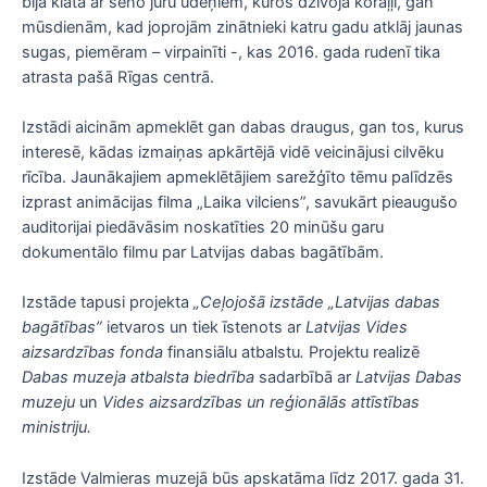
bija klāta ar seno jūru ūdeņiem, kuros dzīvoja koraļļi, gan
mūsdienām, kad joprojām zinātnieki katru gadu atklāj jaunas
sugas, piemēram – virpainīti -, kas 2016. gada rudenī tika
atrasta pašā Rīgas centrā.
Izstādi aicinām apmeklēt gan dabas draugus, gan tos, kurus
interesē, kādas izmaiņas apkārtējā vidē veicinājusi cilvēku
rīcība. Jaunākajiem apmeklētājiem sarežģīto tēmu palīdzēs
izprast animācijas filma „Laika vilciens”, savukārt pieaugušo
auditorijai piedāvāsim noskatīties 20 minūšu garu
dokumentālo filmu par Latvijas dabas bagātībām.
Izstāde tapusi projekta
„Ceļojošā izstāde „Latvijas dabas
bagātības”
ietvaros un tiek īstenots ar
Latvijas Vides
aizsardzības fonda
finansiālu atbalstu
.
Projektu realizē
Dabas muzeja atbalsta biedrība
sadarbībā ar
Latvijas Dabas
muzeju
un
Vides aizsardzības un reģionālās attīstības
ministriju.
Izstāde Valmieras muzejā būs apskatāma līdz 2017. gada 31.