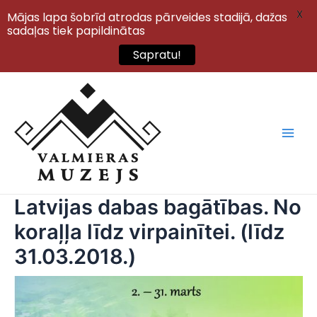
X
Mājas lapa šobrīd atrodas pārveides stadijā, dažas
sadaļas tiek papildinātas
Sapratu!
Skip
to
content
Main
Men
Latvijas dabas bagātības. No
koraļļa līdz virpainītei. (līdz
31.03.2018.)