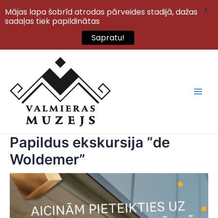
X
Mājas lapa šobrīd atrodas pārveides stadijā, dažas
sadaļas tiek papildinātas
Sapratu!
Skip
to
content
Main
Men
Papildus ekskursija “de
Woldemer”