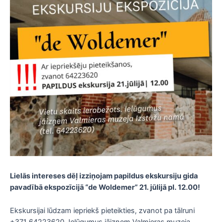
Lielās intereses dēļ izziņojam papildus ekskursiju gida
pavadībā ekspozīcijā “de Woldemer” 21. jūlijā pl. 12.00!
Ekskursijai lūdzam iepriekš pieteikties, zvanot pa tālruni
+371 64223620. Ielūgumus jāizņem Valmieras muzeja