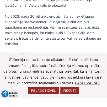
Izstāžu namā. Vietu skaits ierobežots!
No 2023. gada 20. jūlija ikviens aicināts apmeklēt jauno
ekspozīciju “de Woldemer” jaunajā stikla ēkā virs pils
pagrabiem un restaurētajās Valmieras muzeja senajās ēkās
Valmieras pilsdrupās, Bruņinieku ielā 1! Ekspozīcijai dots
senais pilsētas vārds, un tā stāsta par Valmieras sākumu un
attīstību.
Laipni gaidīti!
Šī tīmekļa vietne izmanto sīkdatnes. Piekrītot sīkdatņu
F
X
izmantošanai, tiks nodrošināta tīmekļa vietnes optimāla
darbība. Turpinot vietnes apskati, jūs piekrītat, ka izmantosim
a
sīkdatnes jūsu ierīcē. Savu piekrišanu jūs jebkurā laikā varat
c
atsaukt, nodzēšot saglabātās sīkdatnes.
LASĪT VAIRĀK
e
PIELĀGOT IZVĒLI
PIEKRIST
b
o