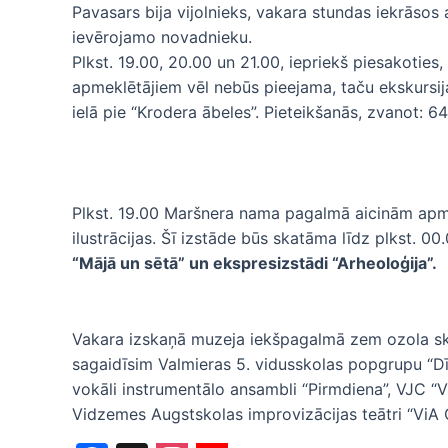
Pavasars bija vijolnieks, vakara stundas iekrāsos
ievērojamo novadnieku.
Plkst. 19.00, 20.00 un 21.00, iepriekš piesakoties, 
apmeklētājiem vēl nebūs pieejama, taču ekskursija
ielā pie “Krodera ābeles”. Pieteikšanās, zvanot: 6
Plkst. 19.00 Maršnera nama pagalmā aicinām apm
ilustrācijas. Šī izstāde būs skatāma līdz plkst. 00
“Mājā un sētā” un ekspresizstādi “Arheoloģija”.
Vakara izskaņā muzeja iekšpagalmā zem ozola 
sagaidīsim Valmieras 5. vidusskolas popgrupu “Dī
vokāli instrumentālo ansambli “Pirmdiena”, VJC “V
Vidzemes Augstskolas improvizācijas teātri “ViA G