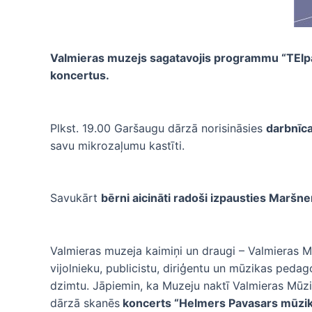
Valmieras muzejs sagatavojis programmu “TElpa”, 
koncertus.
Plkst. 19.00 Garšaugu dārzā norisināsies
darbnīc
savu mikrozaļumu kastīti.
Savukārt
bērni aicināti radoši izpausties Marš
Valmieras muzeja kaimiņi un draugi – Valmieras Mū
vijolnieku, publicistu, diriģentu un mūzikas ped
dzimtu. Jāpiemin, ka Muzeju naktī Valmieras Mūzi
dārzā skanēs
koncerts “Helmers Pavasars mūzik