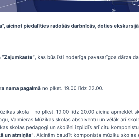
aicinot piedalīties radošās darbnīcās, doties ekskursijā, 
a “Zaļumkaste”
, kas būs īsti noderīga pavasarīgos dārza dar
nera nama pagalmā
no plkst. 19.00 līdz 22.00.
zikas skola – no plkst. 19.00 līdz 20.00 aicina apmeklēt s
agogu, Valmieras Mūzikas skolas absolventu un vēlāk arī sk
kas skolas pedagogi un skolēni izpildīs arī citu komponist
ā un atmiņās”
. Aicinām baudīt komponista mūziku skolas s