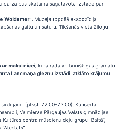
augu dārzā būs skatāma sagatavota izstāde par
“de Woldemer”
. Muzeja topošā ekspozīcija
tapšanas gaitu un saturu. Tikšanās vieta Ziloņu
s ar mākslinieci
, kura rada arī brīnišķīgas grāmatu
nta Lancmaņa gleznu izstādi, atklāto krājumu
 sirdī jauni (plkst. 22.00–23.00). Koncertā
nsambli, Valmieras Pārgaujas Valsts ģimnāzijas
 Kultūras centra mūsdienu deju grupu “Baltā”,
“Atestāts”.