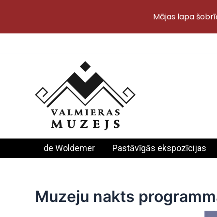
Mājas lapa šobrī
Skip
to
content
de Woldemer
Pastāvīgās ekspozīcijas
Muzeju nakts programma