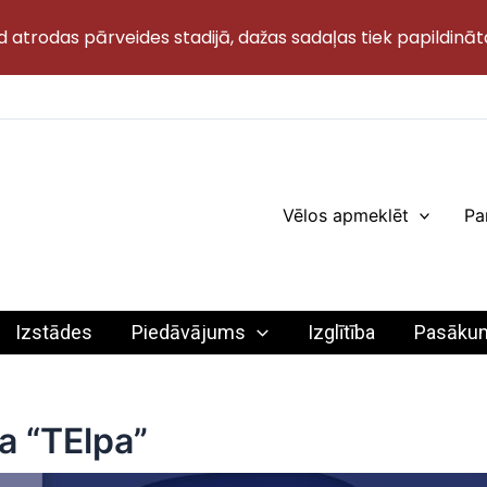
d atrodas pārveides stadijā, dažas sadaļas tiek papildināt
Vēlos apmeklēt
Pa
Izstādes
Piedāvājums
Izglītība
Pasāku
 “TElpa”