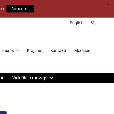
X
as
Sapratu!
Search
English
r mums
Krājums
Kontakti
Medijiem
mi
Virtuālais muzejs