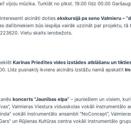
 arī vijoļu mūzika. Turklāt no plkst. 19.00 līdz 00.00 Garš
interesenti aicināti doties
ekskursijā pa seno Valmieru – 
s dalībniekiem būs iespēja vairāk uzzināt par projektu, tā 
4223620. Vietu skaits ierobežots.
eklēt
Karīnas Priedītes vides izstādes
atklāšanu un tiktie
.00. Līdz pusnaktij ikviens aicināts Izstāžu namā apskatīt
Ima
skanēs
koncerts “Jaunības elpa”
– jauniešiem un visiem, kuri
vas”, Valmieras Viestura vidusskolas vokāli instrumentālo a
inda” vokāli instrumentālo ansambli “NoConcept”, Valmieras
ars” un Rūjienas Kultūras centra vokāli instrumentālo grupu 