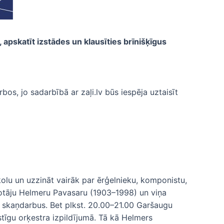
apskatīt izstādes un klausīties brīnišķīgus
bos, jo sadarbībā ar zaļi.lv būs iespēja uztaisīt
kolu un uzzināt vairāk par ērģelnieku, komponistu,
olotāju Helmeru Pavasaru (1903–1998) un viņa
u skaņdarbus. Bet plkst. 20.00–21.00 Garšaugu
tīgu orķestra izpildījumā. Tā kā Helmers