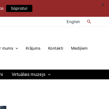
X
as
Sapratu!
Search
English
r mums
Krājums
Kontakti
Medijiem
mi
Virtuālais muzejs