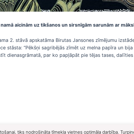
 namā aicinām uz tikšanos un sirsnīgām sarunām ar māksli
ma 2. stāvā apskatāma Birutas Jansones zīmējumu izstāde “Bi
e stāsta: “Pēkšņi sagribējās zīmēt uz melna papīra un bija 
stīt dienasgrāmatā, par ko papļāpāt pie tējas tases, dalīties
tošanai, tiks nodrošināta tīmekļa vietnes optimāla darbība. Turpino