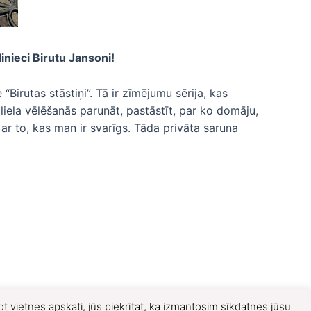
nieci Birutu Jansoni!
rutas stāstiņi”. Tā ir zīmējumu sērija, kas
liela vēlēšanās parunāt, pastāstīt, par ko domāju,
 ar to, kas man ir svarīgs. Tāda privāta saruna
t vietnes apskati, jūs piekrītat, ka izmantosim sīkdatnes jūsu