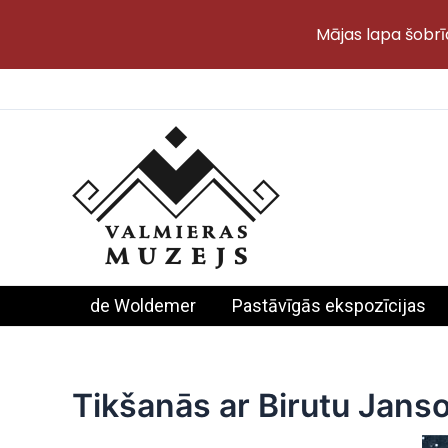
Mājas lapa šobrī
Skip
to
content
de Woldemer
Pastāvīgās ekspozīcijas
Tikšanās ar Birutu Jans