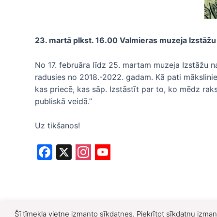
23. martā plkst. 16.00 Valmieras muzeja Izstāžu
No 17. februāra līdz 25. martam muzeja Izstāžu na
radusies no 2018.-2022. gadam. Kā pati māksliniec
kas priecē, kas sāp. Izstāstīt par to, ko mēdz rak
publiskā veidā.”
Uz tikšanos!
F
X
a
c
e
b
Šī tīmekļa vietne izmanto sīkdatnes. Piekrītot sīkdatņu izman