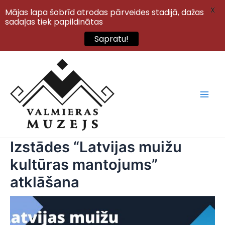
X
Mājas lapa šobrīd atrodas pārveides stadijā, dažas
sadaļas tiek papildinātas
Sapratu!
Skip
to
content
Main
Men
Izstādes “Latvijas muižu
kultūras mantojums”
atklāšana