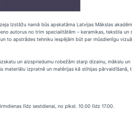
zeja Izstāžu namā būs apskatāma Latvijas Mākslas akadēmij
eno autorus no trim specialitātēm – keramikas, tekstila un s
u un to apstrādes tehniku iespējām būt par mūsdienīgu vizuā
ko uzskatu un aizspriedumu robežām starp dizainu, mākslu un
ās materiālu izpratnē un matērijas kā stihijas pārvaldīšanā,
mdienas līdz sestdienai, no plkst. 10.00 līdz 17.00.