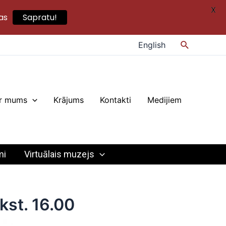
X
as
Sapratu!
Search
English
r mums
Krājums
Kontakti
Medijiem
mi
Virtuālais muzejs
kst. 16.00