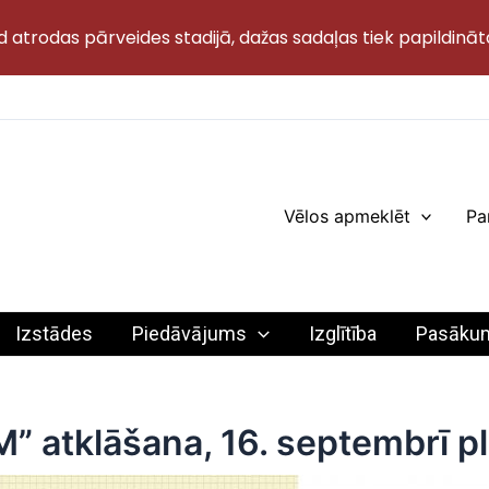
d atrodas pārveides stadijā, dažas sadaļas tiek papildināt
Vēlos apmeklēt
Pa
Izstādes
Piedāvājums
Izglītība
Pasāku
 atklāšana, 16. septembrī pl