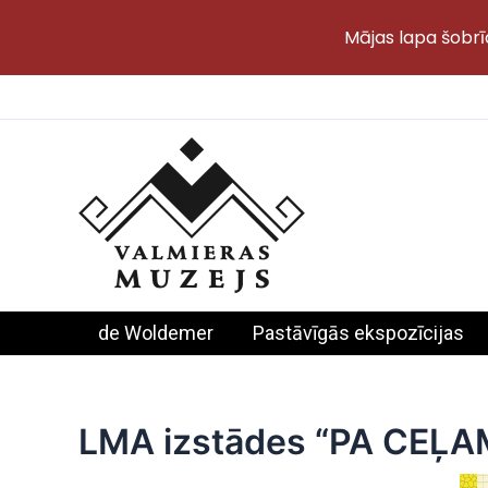
Mājas lapa šobrī
Skip
to
content
de Woldemer
Pastāvīgās ekspozīcijas
LMA izstādes “PA CEĻAM”