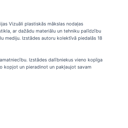
as Vizuāli plastiskās mākslas nodaļas
tikla, ar dažādu materiālu un tehniku palīdzību
lu mediju. Izstādes autoru kolektīvā piedalās 18
 amatniecību. Izstādes dalībniekus vieno kopīga
 to kopjot un pieradinot un pakļaujot savam