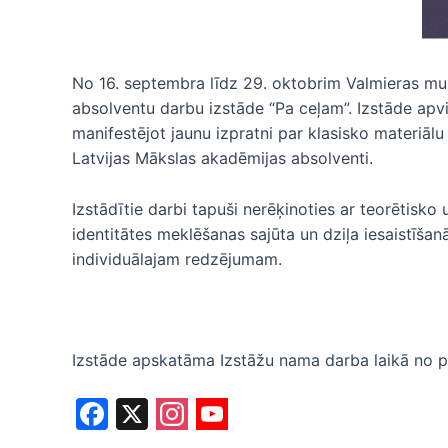
No 16. septembra līdz 29. oktobrim Valmieras mu
absolventu darbu izstāde “Pa ceļam”. Izstāde apvi
manifestējot jaunu izpratni par klasisko materiāl
Latvijas Mākslas akadēmijas absolventi.
Izstādītie darbi tapuši nerēķinoties ar teorētis
identitātes meklēšanas sajūta un dziļa iesaistīšan
individuālajam redzējumam.
Izstāde apskatāma Izstāžu nama darba laikā no pir
F
X
a