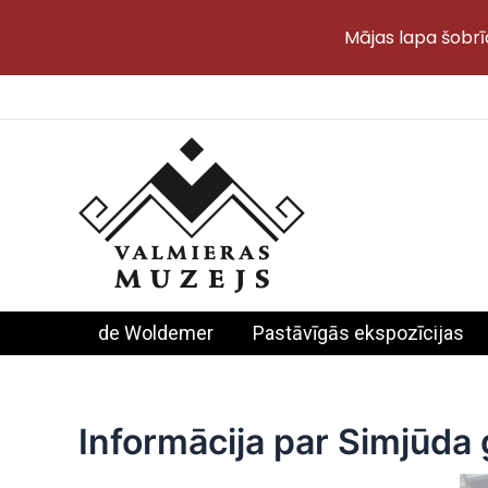
Mājas lapa šobrī
Skip
to
content
de Woldemer
Pastāvīgās ekspozīcijas
Informācija par Simjūda 