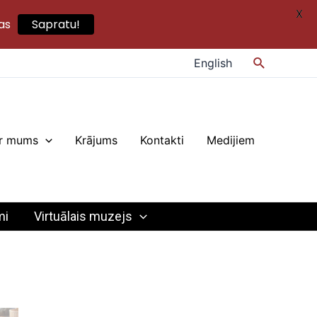
X
as
Sapratu!
Search
English
r mums
Krājums
Kontakti
Medijiem
mi
Virtuālais muzejs